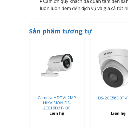
♦ Cảm ơn quý khách đã quan tâm đến sản
luôn luôn đem đến dịch vụ và giá cả tốt n
Sản phẩm tương tự
Camera HDTVI 2MP
3T-ITM
DS-2CE56D0T-I
HIKVISION DS-
2CE16D3T-I3P
hệ
Liên hệ
Liên hệ