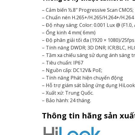
– Cảm biến ½.8″ Progressive Scan CMOS;
– Chuẩn nén H.265+/H.265/H.264+/H.264
– Độ nhạy sáng: Color: 0.001 Lux @ (F1.0,
– Ống kinh 4 mm( 6mm)
– Độ phân giải tối đa (1920 × 1080)/25fps
– Tính năng DWDR; 3D DNR; ICR;BLC, HL
– Tầm xa chiếu sáng sử dụng ánh sáng 
– Tiêu chuẩn: IP67
– Nguồn cấp: DC12V& PoE;
– Tính năng Phát hiện chuyển động
– Hỗ trợ giám sát bằng ứng dụng HiLook 
– Xuất xứ: Trung Quốc.
– Bảo hành: 24 tháng.
Thông tin hãng sản xuấ