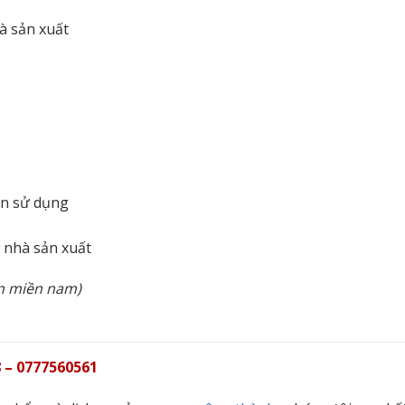
à sản xuất
ẫn sử dụng
n nhà sản xuất
àn miền nam)
 – 0777560561