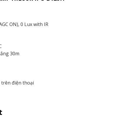
 AGC ON), 0 Lux with IR
C
trắng 30m
trên điện thoại
t