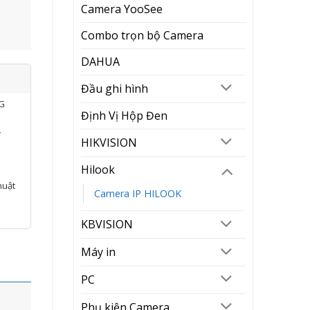
Camera YooSee
Combo trọn bộ Camera
DAHUA
Đầu ghi hình
NG
Định Vị Hộp Đen
í
HIKVISION
Hilook
huật
Camera IP HILOOK
KBVISION
Máy in
PC
Phụ kiện Camera