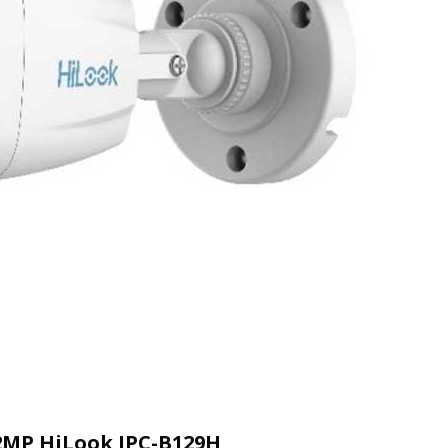
2MP HiLook IPC-B129H