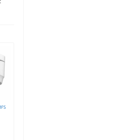
t
MFS