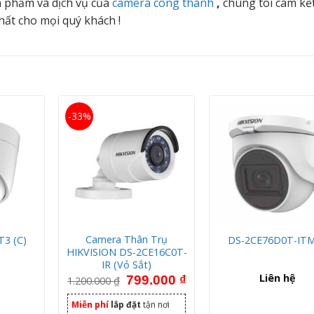
 phẩm và dịch vụ của
camera công thành
,
chúng tôi cam kế
hất cho mọi quý khách !
-33%
Camera Thân Trụ
T3 (C)
DS-2CE76D0T-IT
HIKVISION DS-2CE16C0T-
IR (Vỏ Sắt)
Giá gốc là: 1.200.000 ₫.
Giá hiện tại là: 799.000 ₫.
Liên hệ
799.000
₫
1.200.000
₫
Miễn phí
lắp đặt
tận nơi