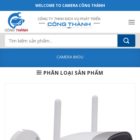
Camera IP hồng ngoại không dây 2.0 M
Bỏ
WELCOME TO CAMERA CÔNG THÀNH
qua
nội
dung
Tìm
kiếm:
CAMERA IMOU
PHÂN LOẠI SẢN PHẨM