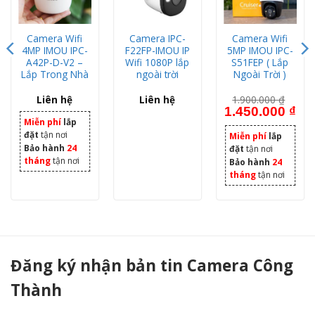
Camera Wifi
Camera IPC-
Camera Wifi
4MP IMOU IPC-
F22FP-IMOU IP
5MP IMOU IPC-
A42P-D-V2 –
Wifi 1080P lắp
S51FEP ( Lắp
Lắp Trong Nhà
ngoài trời
Ngoài Trời )
Liên hệ
Liên hệ
1.900.000
₫
Giá gốc là: 1.900.0
Giá 
1.450.000
₫
Miễn phí
lắp
đặt
tận nơi
Miễn phí
lắp
Bảo hành
24
đặt
tận nơi
tháng
tận nơi
Bảo hành
24
tháng
tận nơi
Camera Wifi IMOU IPC-A22EP-A 2.0 Megapixel - Camera Công Thành
Đăng ký nhận bản tin Camera Công
Thành