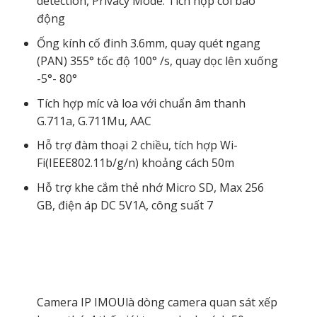
detection, Privacy Mode. Tích hợp còi báo
động
Ống kính cố đinh 3.6mm, quay quét ngang
(PAN) 355° tốc độ 100° /s, quay dọc lên xuống
-5°- 80°
Tích hợp míc và loa với chuẩn âm thanh
G.711a, G.711Mu, AAC
Hỗ trợ đàm thoại 2 chiều, tích hợp Wi-
Fi(IEEE802.11b/g/n) khoảng cách 50m
Hỗ trợ khe cắm thẻ nhớ Micro SD, Max 256
GB, điện áp DC 5V1A, công suất 7
Camera IP IMOUlà dòng camera quan sát xếp