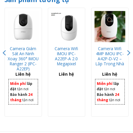
Camera Giám
Camera Wifi
Camera Wifi
Sát An Ninh
IMOU IPC-
4MP IMOU IPC-
Xoay 360° IMOU
A22EP-A 2.0
A42P-D-V2 –
Ranger 2 (IPC-
Megapixel
Lắp Trong Nhà
A22EP)
Liên hệ
Liên hệ
Liên hệ
.000 ₫.
hiện tại là: 790.000 ₫.
Miễn phí
lắp
Miễn phí
lắp
đặt
tận nơi
đặt
tận nơi
Bảo hành
24
Bảo hành
24
tháng
tận nơi
tháng
tận nơi
Camera IPC-F22FP-IMOU IP Wifi 1080P lắp ngoài trời - Camera Công Thành