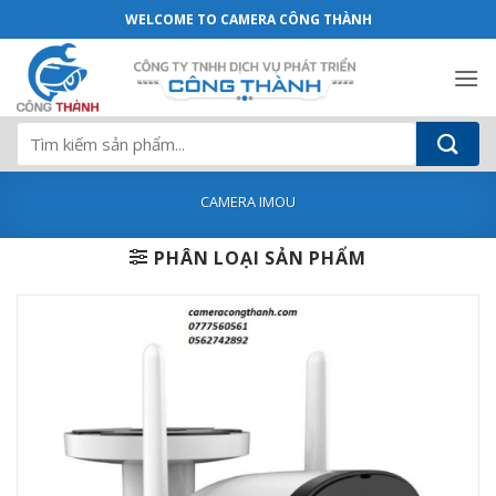
Camera IPC-F22FP-IMOU IP Wifi 1080P l
Bỏ
WELCOME TO CAMERA CÔNG THÀNH
qua
nội
dung
Tìm
kiếm:
CAMERA IMOU
PHÂN LOẠI SẢN PHẨM