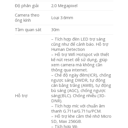
Độ phân giải
2.0 Megapixel
Camera theo
Loại 3.6mm
ống kính
Tầm quan sát
30m
– Tích hợp đèn LED trợ sáng
cũng như để cảnh báo. Hỗ trợ
Human Detection
– Hỗ trợ Wifi Hotspot với thiết
kế nút reset dễ sử dụng, giúp
xem camera mà không cần
thông qua internet.
– Chế độ ngày đêm(ICR), chống
ngược sáng DWDR, tự động
cân bằng trắng (AWB), tự động
bù sáng (AGC), chống ngược
Hỗ trợ
sáng(BLC). Chống nhiễu (3D-
DNR).
– Tích hợp míc với chuẩn âm
thanh G.711a/G.711u/PCM.
– Hỗ trợ khe cắm thẻ nhớ Micro
SD, Max 256GB.
– Tích hợp Wi-