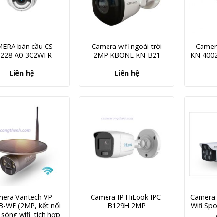
ERA bán cầu CS-
Camera wifi ngoài trời
Camer
228-A0-3C2WFR
2MP KBONE KN-B21
KN-400
Liên hệ
Liên hệ
era Vantech VP-
Camera IP HiLook IPC-
Camera 
B-WF (2MP, kết nối
B129H 2MP
Wifi Spo
sóng wifi, tích hợp