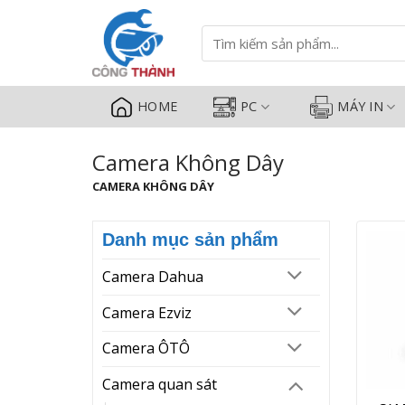
Camera Không Dây - Camera Côn
Bỏ
qua
Tìm
kiếm:
nội
dung
HOME
PC
MÁY IN
Camera Không Dây
CAMERA KHÔNG DÂY
Danh mục sản phẩm
Camera Dahua
Camera Ezviz
Camera ÔTÔ
Camera quan sát