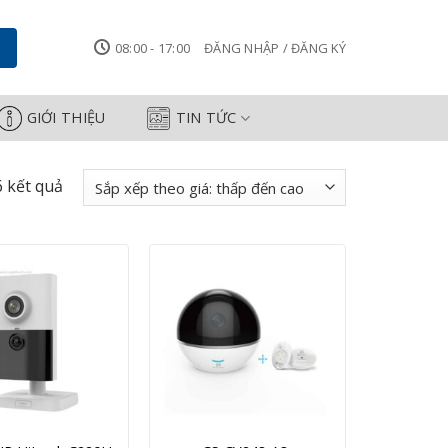
08:00 - 17:00
ĐĂNG NHẬP / ĐĂNG KÝ
GIỚI THIỆU
TIN TỨC
Đã
6 kết quả
sắp
xếp
theo
giá:
thấp
đến
cao