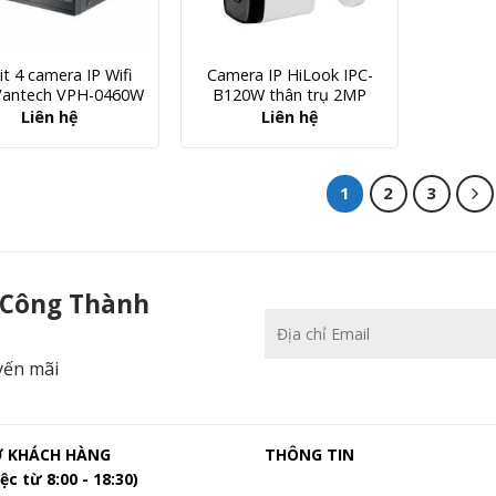
it 4 camera IP Wifi
Camera IP HiLook IPC-
Vantech VPH-0460W
B120W thân trụ 2MP
Liên hệ
Liên hệ
1
2
3
Không Dây - Camera Công Thành
 Công Thành
yến mãi
Ợ KHÁCH HÀNG
THÔNG TIN
ệc từ 8:00 - 18:30)