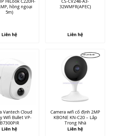
IP HiLook C220H-
CS-CV248-A3-
2MP, hồng ngoại
32WMFR(APEC)
5m)
Liên hệ
Liên hệ
a Vantech Cloud
Camera wifi cố định 2MP
y Wifi Bullet VP-
KBONE KN-C20 – Lắp
B7300PIR
Trong Nhà
Liên hệ
Liên hệ