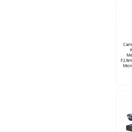
Cam
Me
F2.8m
Micr