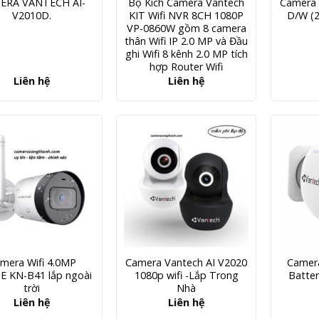
ERA VANTECH AI-
Bộ Kích Camera Vantech
Camera 
V2010D.
KIT Wifi NVR 8CH 1080P
D/W (
VP-0860W gồm 8 camera
thân Wifi IP 2.0 MP và Đầu
ghi Wifi 8 kênh 2.0 MP tích
hợp Router Wifi
Liên hệ
Liên hệ
mera Wifi 4.0MP
Camera Vantech AI V2020
Camer
 KN-B41 lắp ngoài
1080p wifi -Lắp Trong
Batter
trời
Nhà
Liên hệ
Liên hệ