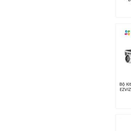
Bộ Ki
EZVI