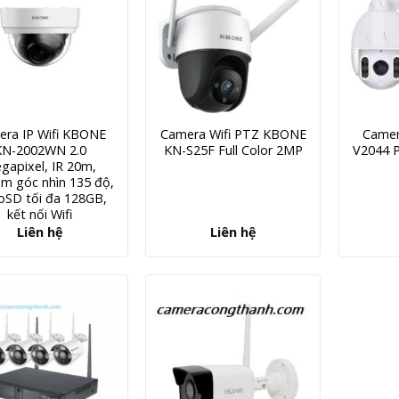
era IP Wifi KBONE
Camera Wifi PTZ KBONE
Camer
KN-2002WN 2.0
KN-S25F Full Color 2MP
V2044 P
gapixel, IR 20m,
m góc nhìn 135 độ,
oSD tối đa 128GB,
kết nối Wifi
Liên hệ
Liên hệ