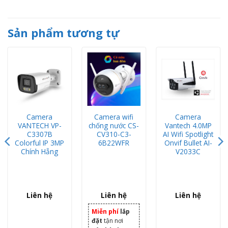
Sản phẩm tương tự
Camera
Camera wifi
Camera
VANTECH VP-
chống nước CS-
Vantech 4.0MP
C3307B
CV310-C3-
AI Wifi Spotlight
Colorful IP 3MP
6B22WFR
Onvif Bullet AI-
Chính Hẵng
V2033C
Liên hệ
Liên hệ
Liên hệ
Miễn phí
lắp
đặt
tận nơi