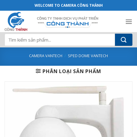
Camera Vantech 2.0MP Onvif Wifi Spotl
Bỏ
WELCOME TO CAMERA CÔNG THÀNH
qua
nội
dung
Tìm
kiếm:
CAMERA VANTECH
/
SPED DOME VANTECH
PHÂN LOẠI SẢN PHẨM