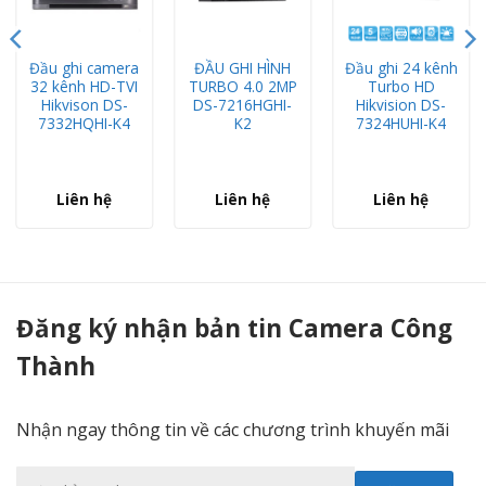
Đầu ghi camera
ĐẦU GHI HÌNH
Đầu ghi 24 kênh
32 kênh HD-TVI
TURBO 4.0 2MP
Turbo HD
Hikvison DS-
DS-7216HGHI-
Hikvision DS-
7332HQHI-K4
K2
7324HUHI-K4
Liên hệ
Liên hệ
Liên hệ
Đầu ghi 16 kênh Hikvision DS-7116HQHI-K1(S) H265+ - Camera Công Thành
Đăng ký nhận bản tin Camera Công
Thành
Nhận ngay thông tin về các chương trình khuyến mãi