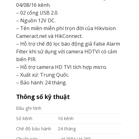
04/08/16 kênh.
– 02 cổng USB 2.0.
– Nguồn 12V DC.
– Tên miền miễn phí trọn đời của Hikvision
Cameract.net và HikConnect.
– Hỗ trợ chế độ lọc báo động giả False Alarm
Filter khi sử dụng với camera HDTVI có cảm
biến PIR.
– Hỗ trợ camera HD TVI tích hợp micro.
– Xuất xứ: Trung Quốc.
– Bảo hành: 24 tháng.
Thông số kỹ thuật
Đầu ghi hình
Số kênh
16 kênh
Chế độ bảo hành
24 tháng
Chuẩn nén
– H.265+/ H.265