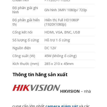
Độ phân giải ghi
Ghi hình 3MP/ 1080p/ 720p
hình
Độ phân giải hiển
Hiển thị Full HD1080P
thị
(1920X1080p)
Cổng kết nối
HDMI, VGA, BNC, USB
Số lượng ổ cứng
Hỗ trợ 1 ổ cứng
Nguồn điện
DC 12V
Công suất (W)
45W (không ổ cứng)
Kích thước (mm)
285 x 210 x 45mm
Thông tin hãng sản xuất
HIKVISION
– nhà
cung cấp lớn nhất
camera giám sát
và các