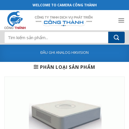
Đầu ghi 16 kênh Hikvision DS-7116HQHI
Bỏ
WELCOME TO CAMERA CÔNG THÀNH
qua
nội
dung
Tìm
kiếm:
ĐẦU GHI ANALOG HIKVISION
PHÂN LOẠI SẢN PHẨM