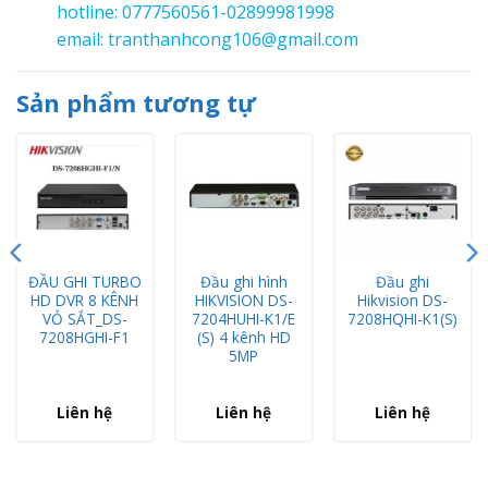
hotline: 0777560561-02899981998
email: tranthanhcong106@gmail.com
Sản phẩm tương tự
ĐẦU GHI TURBO
Đầu ghi hình
Đầu ghi
HD DVR 8 KÊNH
HIKVISION DS-
Hikvision DS-
VỎ SẮT_DS-
7204HUHI-K1/E
7208HQHI-K1(S)
7208HGHI-F1
(S) 4 kênh HD
5MP
Liên hệ
Liên hệ
Liên hệ