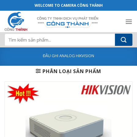
Đầu ghi Hikvision DS-7104HQHI-K1S - 
Bỏ
WELCOME TO CAMERA CÔNG THÀNH
qua
nội
dung
Tìm
kiếm:
ĐẦU GHI ANALOG HIKVISION
PHÂN LOẠI SẢN PHẨM