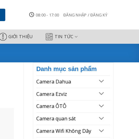
mera Công Thành
08:00 - 17:00
ĐĂNG NHẬP / ĐĂNG KÝ
GIỚI THIỆU
TIN TỨC
Danh mục sản phẩm
Camera Dahua
Camera Ezviz
Camera ÔTÔ
ăm
Camera quan sát
t.
Camera Wifi Không Dây