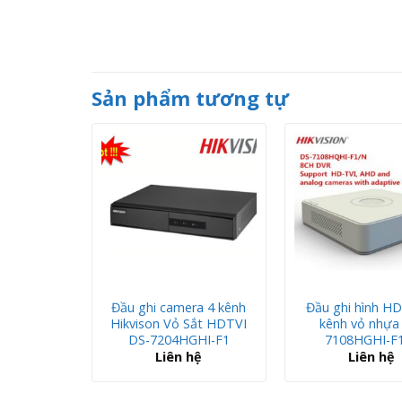
Sản phẩm tương tự
 HD-TVI 4
Đầu ghi camera 4 kênh
Đầu ghi hình HD
hựaDS-
Hikvison Vỏ Sắt HDTVI
kênh vỏ nhựa
I-F1
DS-7204HGHI-F1
7108HGHI-F
hệ
Liên hệ
Liên hệ