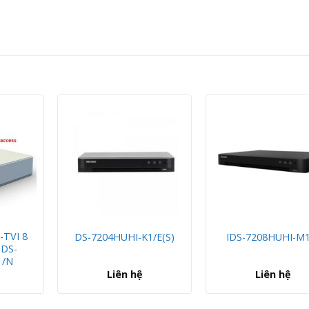
-TVI 8
DS-7204HUHI-K1/E(S)
IDS-7208HUHI-M1
 DS-
1/N
Liên hệ
Liên hệ