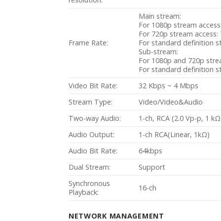
Main stream:
For 1080p stream access
For 720p stream access:
Frame Rate:
For standard definition
Sub-stream:
For 1080p and 720p str
For standard definition 
Video Bit Rate:
32 Kbps ~ 4 Mbps
Stream Type:
Video/Video&Audio
Two-way Audio:
1-ch, RCA (2.0 Vp-p, 1 kΩ
Audio Output:
1-ch RCA(Linear, 1kΩ)
Audio Bit Rate:
64kbps
Dual Stream:
Support
Synchronous
16-ch
Playback:
NETWORK MANAGEMENT