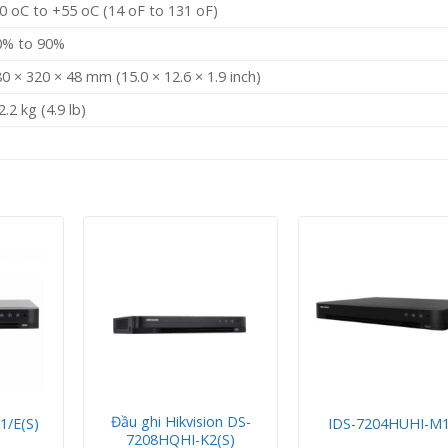
0 oC to +55 oC (14 oF to 131 oF)
0% to 90%
0 × 320 × 48 mm (15.0 × 12.6 × 1.9 inch)
2.2 kg (4.9 lb)
Đầu ghi Hikvision DS-
1/E(S)
IDS-7204HUHI-M1
7208HQHI-K2(S)