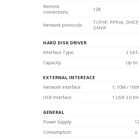
Remote
128
connections:
TCP/IP, PPPoE, DHCP,
Network protocols:
ONVIF
HARD DISK DRIVER
Interface Type:
2 SATA
Capacity:
Up to 
EXTERNAL INTERFACE
Network Interface:
1; 10M / 100
USB Interface:
1 USB 2.0 Int
GENERAL
Power Supply:
1
Consumption:
≤