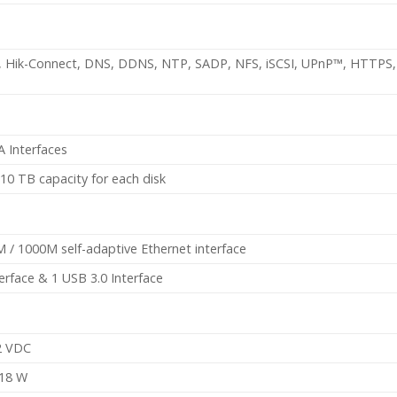
 Hik-Connect, DNS, DDNS, NTP, SADP, NFS, iSCSI, UPnP™, HTTPS,
 Interfaces
10 TB capacity for each disk
M / 1000M self-adaptive Ethernet interface
erface & 1 USB 3.0 Interface
2 VDC
 18 W