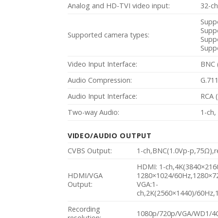
Analog and HD-TVI video input:
32-ch
Supp
Supp
Supported camera types:
Suppo
Supp
Video Input Interface:
BNC (
Audio Compression:
G.71
Audio Input Interface:
RCA (
Two-way Audio:
1-ch,
VIDEO/AUDIO OUTPUT
CVBS Output:
1-ch,BNC(1.0Vp-p,75Ω),
HDMI: 1-ch,4K(3840×216
HDMI/VGA
1280×1024/60Hz,1280×7
Output:
VGA:1-
ch,2K(2560×1440)/60Hz
Recording
1080p/720p/VGA/WD1/4C
resolution: