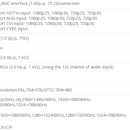
,BNC interface (1.0Vp-p, 75 Ω)connection
ort HDTVI input: 1080p25, 1080p30, 720p25, 720p30
ort AHD input: 1080p25, 1080p30, 720p25, 720p30
rt CVI input: 1080p25, 1080p30, 720p25, 720p30
ort CVBS input
1.0 Vp-p, 75Ω)
1u
2.0 Vp-p, 1 kΩ)
 RCA (2.0 Vp-p, 1 KΩ), (using the 1st channel of audio input)
resolution:PAL:704×576,NTSC:704×480
0)/30Hz,2K(2560×1440)/60Hz, 1920×1080/60Hz,
20/60Hz,1024 ×768/60Hz
,1920×1080/60Hz,1280×1024/60Hz,1280×720/60Hz,1024×768/60Hz
IF/CIF