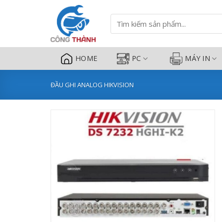
DS-7232HGHI-K2 Đầu ghi HD-TVI 3
Bỏ
qua
Tìm
kiếm:
nội
dung
HOME
PC
MÁY IN
ĐẦU GHI ANALOG HIKVISION