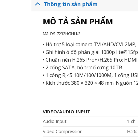
Thông tin sản phẩm
MÔ TẢ SẢN PHẨM
Mã:
DS-7232HGHI-K2
• Hỗ trợ 5 loại camera TVI/AHD/CVI 2MP,
• Ghi hình ở độ phân giải 1080p lite@15f
• Chuẩn nén H.265 Pro+/H.265 Pro; HD
• 2 cổng SATA, hỗ trợ ổ cứng 10TB
• 1 cổng RJ45 10M/100/1000M, 1 cổng USB
• Kích thước 380 × 320 × 48 mm; Nguồn 
VIDEO/AUDIO INPUT
Audio Input:
1-ch
Video Compression:
H.26