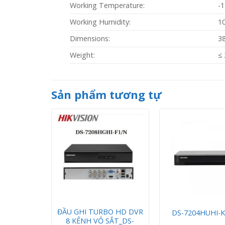
Working Temperature:
-1
Working Humidity:
1
Dimensions:
38
Weight:
≤ 
Sản phẩm tương tự
ion 8 kênh
ĐẦU GHI TURBO HD DVR
DS-7204HUHI-K
HI-K2/P
8 KÊNH VỎ SẮT_DS-