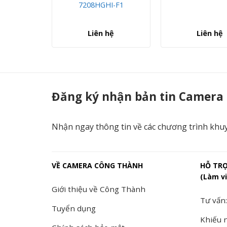
7208HGHI-F1
hệ
Liên hệ
Liên hệ
DS-7232HGHI-K2 Đầu ghi HD-TVI 32 kênh H.265+ - Hikvision - Camera C
Đăng ký nhận bản tin Camera
Nhận ngay thông tin về các chương trình khu
VỀ CAMERA CÔNG THÀNH
HỖ TR
(Làm vi
Giới thiệu về Công Thành
Tư vấn:
Tuyển dụng
Khiếu n