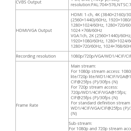
CVBS Output
resolution:PAL:704×576,NTSC:
HDMI: 1-ch, 4K (3840×2160)/3
(2560×1440)/60Hz, 1920×1080
1280×1024/60Hz, 1280×720/60
HDMI/VGA Output
1024 ×768/60Hz
VGA:1ch, 2K (2560×1440)/60Hz
1920×1080/60Hz, 1280×1024/6
1280×720/60Hz, 1024×768/60
Recording resolution
1080p/720p/VGA/WD1/4CIF/CI
Main stream:
For 1080p stream access: 108
lite/720p lite/WD1/4CIF/VGA@1
CIF@25fps (P)/30fps (N)
For 720p stream access:
720p/WD1/4CIF/VGA@15fps;
CIF@25fps (P)/30fps (N)
For standard definition stream
Frame Rate
WD1/4CIF/VGA/CIF@25fps (P)/
(N)
Sub-stream:
For 1080p and 720p stream acc