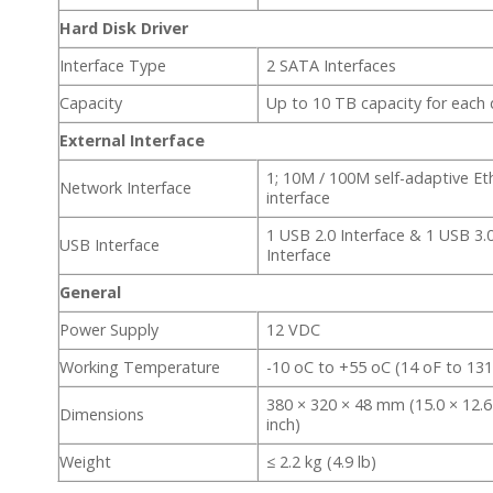
Hard Disk Driver
Interface Type
2 SATA Interfaces
Capacity
Up to 10 TB capacity for each 
External Interface
1; 10M / 100M self-adaptive Et
Network Interface
interface
1 USB 2.0 Interface & 1 USB 3.
USB Interface
Interface
General
Power Supply
12 VDC
Working Temperature
-10 oC to +55 oC (14 oF to 131
380 × 320 × 48 mm (15.0 × 12.6
Dimensions
inch)
Weight
≤ 2.2 kg (4.9 lb)