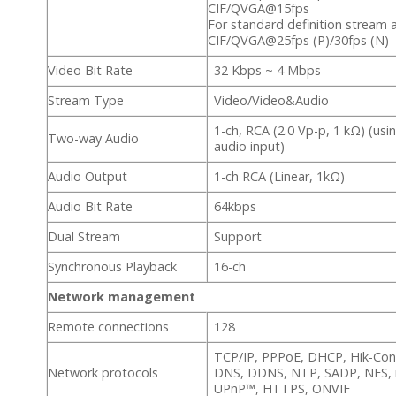
CIF/QVGA@15fps
For standard definition stream 
CIF/QVGA@25fps (P)/30fps (N)
Video Bit Rate
32 Kbps ~ 4 Mbps
Stream Type
Video/Video&Audio
1-ch, RCA (2.0 Vp-p, 1 kΩ) (usi
Two-way Audio
audio input)
Audio Output
1-ch RCA (Linear, 1kΩ)
Audio Bit Rate
64kbps
Dual Stream
Support
Synchronous Playback
16-ch
Network management
Remote connections
128
TCP/IP, PPPoE, DHCP, Hik-Con
Network protocols
DNS, DDNS, NTP, SADP, NFS, i
UPnP™, HTTPS, ONVIF