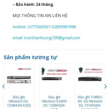
– Bảo hành: 24 tháng.
MỌI THÔNG TIN XIN LIÊN HỆ:
hotline : 0777560561-02899981998
email: tranthanhcong106@gmail.com
Sản phẩm tương tự
Đầu ghi
Đầu ghi
Đầu ghi TURBO
Hikvision DS-
Hikvision 8 kênh
HD 4.0 Hikvision
7208HUHI-K2(S)
DS-7208HQHI-
DS-7316HQHI-