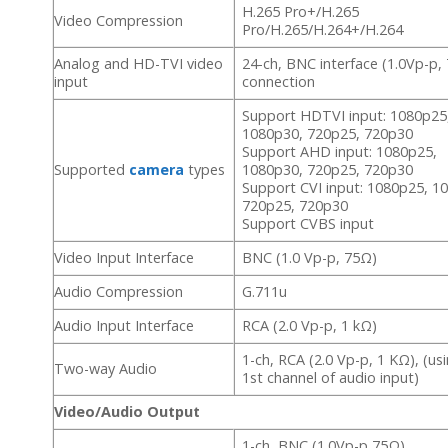
H.265 Pro+/H.265
Video Compression
Pro/H.265/H.264+/H.264
Analog and HD-TVI video
24-ch, BNC interface (1.0Vp-p,
input
connection
Support HDTVI input: 1080p25
1080p30, 720p25, 720p30
Support AHD input: 1080p25,
Supported
camera
types
1080p30, 720p25, 720p30
Support CVI input: 1080p25, 1
720p25, 720p30
Support CVBS input
Video Input Interface
BNC (1.0 Vp-p, 75Ω)
Audio Compression
G.711u
Audio Input Interface
RCA (2.0 Vp-p, 1 kΩ)
1-ch, RCA (2.0 Vp-p, 1 KΩ), (us
Two-way Audio
1st channel of audio input)
Video/Audio Output
1-ch, BNC (1.0Vp-p,75Ω),