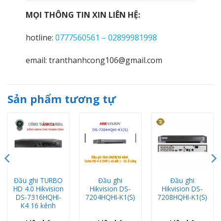
MỌI THÔNG TIN XIN LIÊN HỆ:
hotline:
0777560561 – 02899981998
email: tranthanhcong106@gmail.com
Sản phẩm tương tự
Đầu ghi TURBO
Đầu ghi
Đầu ghi
HD 4.0 Hikvision
Hikvision DS-
Hikvision DS-
DS-7316HQHI-
7204HQHI-K1(S)
7208HQHI-K1(S)
K4 16 kênh