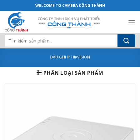
Đầu ghi HikVision DS-7104NI-Q1 - Cam
Bỏ
WELCOME TO CAMERA CÔNG THÀNH
qua
nội
dung
Tìm
kiếm:
ĐẦU GHI IP HIKVISION
PHÂN LOẠI SẢN PHẨM