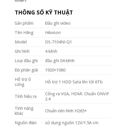
THÔNG SỐ KỸ THUẬT
Sản phẩm
Đầu ghi video
Tên Hãng
Hikvison
Model
DS-7104NI-Q1
Ghi hình
4 kênh
Loại đầu ghi
đầu ghi 04 kênh
Độ phân giải
1920×1080
Hỗ trợ ổ
Hỗ trợ 1 HDD Sata lên tới 6Tb
cứng
Cổng ra VGA, HDMI. Chuẩn ONVIF
Tính hiệu ra
2.4
Tính năng
Chuẩn nén hình H265+
khác
Nguồn điện
sử dụng nguồn 12V/1.5A cm