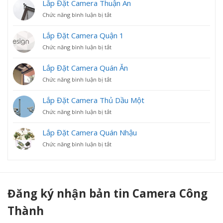
Lắp Đặt Camera Thuận An
ở
Chức năng bình luận bị tắt
Lắp
Đặt
Lắp Đặt Camera Quận 1
Camera
ở
Chức năng bình luận bị tắt
Thuận
Lắp
An
Đặt
Lắp Đặt Camera Quán Ăn
Camera
ở
Chức năng bình luận bị tắt
Quận
Lắp
1
Đặt
Lắp Đặt Camera Thủ Dầu Một
Camera
ở
Chức năng bình luận bị tắt
Quán
Lắp
Ăn
Đặt
Lắp Đặt Camera Quán Nhậu
Camera
ở
Chức năng bình luận bị tắt
Thủ
Lắp
Dầu
Đặt
Một
Camera
Quán
Nhậu
Đăng ký nhận bản tin Camera Công
Thành