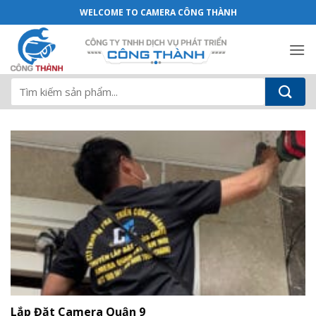
Dịch Vụ - Camera Công Thành
Bỏ
WELCOME TO CAMERA CÔNG THÀNH
qua
nội
dung
Tìm
kiếm:
Lắp Đặt Camera Quận 9