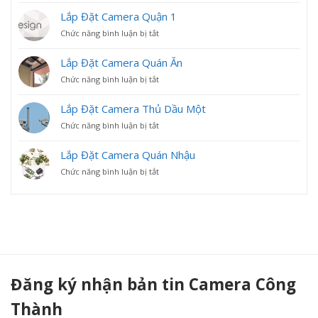
Đặt
Lắp Đặt Camera Quận 1
Camera
ở
Chức năng bình luận bị tắt
Thuận
Lắp
An
Đặt
Lắp Đặt Camera Quán Ăn
Camera
ở
Chức năng bình luận bị tắt
Quận
Lắp
1
Đặt
Lắp Đặt Camera Thủ Dầu Một
Camera
ở
Chức năng bình luận bị tắt
Quán
Lắp
Ăn
Đặt
Lắp Đặt Camera Quán Nhậu
Camera
ở
Chức năng bình luận bị tắt
Thủ
Lắp
Dầu
Đặt
Một
Camera
Quán
Nhậu
Đăng ký nhận bản tin Camera Công
Thành