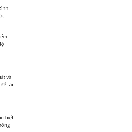
tình
óc
điểm
độ
uất và
 để tài
i thiết
thống