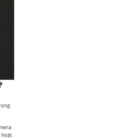
?
trọng
amera
e hoặc