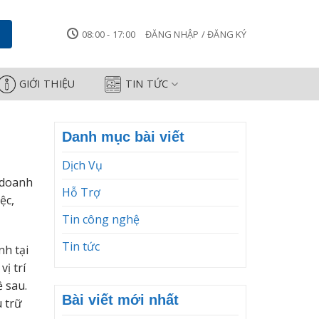
08:00 - 17:00
ĐĂNG NHẬP / ĐĂNG KÝ
GIỚI THIỆU
TIN TỨC
Danh mục bài viết
Dịch Vụ
h doanh
Hỗ Trợ
ệc,
Tin công nghệ
Tin tức
nh tại
ị trí
 sau.
Bài viết mới nhất
u trữ