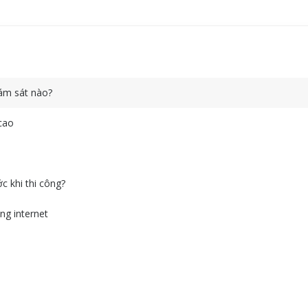
ám sát nào?
 cao
c khi thi công?
ng internet