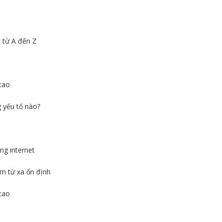
 từ A đến Z
 cao
 yếu tố nào?
ng internet
em từ xa ổn định
 cao