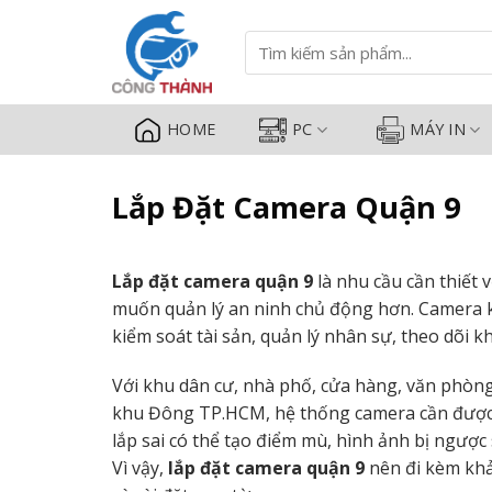
Lắp Đặt Camera Quận 9 Trọn Gói
Bỏ
qua
Tìm
kiếm:
nội
dung
HOME
PC
MÁY IN
Lắp Đặt Camera Quận 9
Lắp đặt camera quận 9
là nhu cầu cần thiết 
muốn quản lý an ninh chủ động hơn. Camera khô
kiểm soát tài sản, quản lý nhân sự, theo dõi k
Với khu dân cư, nhà phố, cửa hàng, văn phòn
khu Đông TP.HCM, hệ thống camera cần được th
lắp sai có thể tạo điểm mù, hình ảnh bị ngược
Vì vậy,
lắp đặt camera quận 9
nên đi kèm khảo