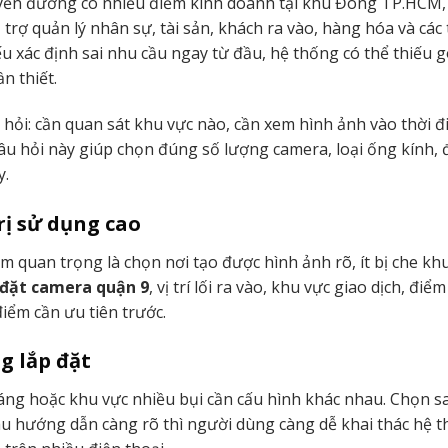
uyến đường có nhiều điểm kinh doanh tại khu Đông TP.HCM,
rợ quản lý nhân sự, tài sản, khách ra vào, hàng hóa và các 
u xác định sai nhu cầu ngay từ đầu, hệ thống có thể thiếu g
ần thiết.
 hỏi: cần quan sát khu vực nào, cần xem hình ảnh vào thời 
câu hỏi này giúp chọn đúng số lượng camera, loại ống kính, 
y.
rị sử dụng cao
m quan trọng là chọn nơi tạo được hình ảnh rõ, ít bị che kh
 đặt camera quận 9
, vị trí lối ra vào, khu vực giao dịch, điểm
iểm cần ưu tiên trước.
g lắp đặt
áng hoặc khu vực nhiều bụi cần cấu hình khác nhau. Chọn sa
u hướng dẫn càng rõ thì người dùng càng dễ khai thác hệ 