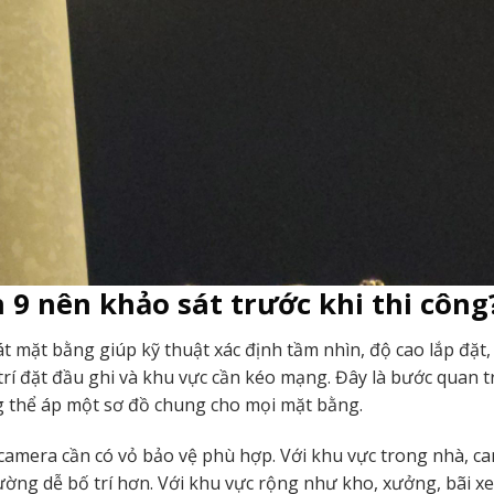
 9 nên khảo sát trước khi thi công
át mặt bằng giúp kỹ thuật xác định tầm nhìn, độ cao lắp đặt,
trí đặt đầu ghi và khu vực cần kéo mạng. Đây là bước quan 
ng thể áp một sơ đồ chung cho mọi mặt bằng.
 camera cần có vỏ bảo vệ phù hợp. Với khu vực trong nhà, c
ờng dễ bố trí hơn. Với khu vực rộng như kho, xưởng, bãi x