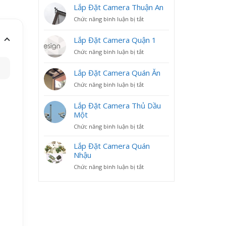
Lắp Đặt Camera Thuận An
ở
Chức năng bình luận bị tắt
Lắp
Đặt
Lắp Đặt Camera Quận 1
Camera
ở
Chức năng bình luận bị tắt
Thuận
Lắp
An
Đặt
Lắp Đặt Camera Quán Ăn
Camera
ở
Chức năng bình luận bị tắt
Quận
Lắp
1
Đặt
Lắp Đặt Camera Thủ Dầu
Camera
Một
Quán
ở
Chức năng bình luận bị tắt
Ăn
Lắp
Đặt
Lắp Đặt Camera Quán
Camera
Nhậu
Thủ
ở
Chức năng bình luận bị tắt
Dầu
Lắp
Một
Đặt
Camera
Quán
Nhậu