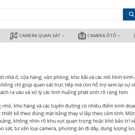
, Xem Từ Xa Rõ Nét
CAMERA QUAN SÁT
CAMERA ÔTÔ
với nhà ở, cửa hàng, văn phòng, kho bãi và các mô hình kin
ng chỉ giúp quan sát trực tiếp mà còn hỗ trợ xem lại sự vi
hách ra vào và xử lý các tình huống phát sinh rõ ràng hơn.
g nhỏ, kho hàng và các tuyến đường có nhiều điểm kinh doa
iết kế theo đúng mặt bằng thay vì lắp theo cảm tính. Một v
 sáng, không nhìn rõ khu vực quan trọng hoặc khó bảo trì về
 sát, tư vấn loại camera, phương án đi dây, dung lượng lư