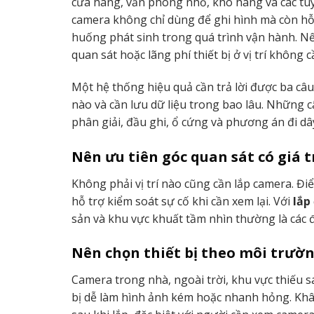
cửa hàng, văn phòng nhỏ, kho hàng và các t
camera không chỉ dùng để ghi hình mà còn hỗ t
huống phát sinh trong quá trình vận hành. Nế
quan sát hoặc lãng phí thiết bị ở vị trí không c
Một hệ thống hiệu quả cần trả lời được ba câu
nào và cần lưu dữ liệu trong bao lâu. Những 
phân giải, đầu ghi, ổ cứng và phương án đi dâ
Nên ưu tiên góc quan sát có giá t
Không phải vị trí nào cũng cần lắp camera. Điể
hỗ trợ kiểm soát sự cố khi cần xem lại. Với
lắp
sản và khu vực khuất tầm nhìn thường là các đ
Nên chọn thiết bị theo môi trườn
Camera trong nhà, ngoài trời, khu vực thiếu s
bị dễ làm hình ảnh kém hoặc nhanh hỏng. Khâ