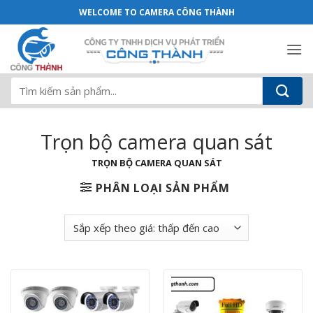
Trọn bộ camera quan sát - Camera Côn
Bỏ
WELCOME TO CAMERA CÔNG THÀNH
qua
nội
dung
Tìm
kiếm:
Trọn bộ camera quan sát
TRỌN BỘ CAMERA QUAN SÁT
PHÂN LOẠI SẢN PHẨM