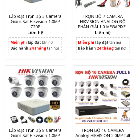
Lắp Đặt Trọn Bộ 3 Camera
TRỌN BỘ 7 CAMERA
Giám Sát Hikvision 1.0MP
HIKVISION ANALOG ĐỘ
720P
PHÂN GIẢI 1.0 MEGAPIXEL
Liên hệ
Liên hệ
Miễn phí
lắp đặt
tận nơi
Miễn phí
lắp đặt
tận nơi
Bảo hành
24 tháng
tận nơi
Bảo hành
24 tháng
tận nơi
Lắp Đặt Trọn Bộ 8 Camera
TRỌN BỘ 16 CAMERA
Giám Sát Hikvision 1.0MP
Analog HIKVISION 2.0MP full