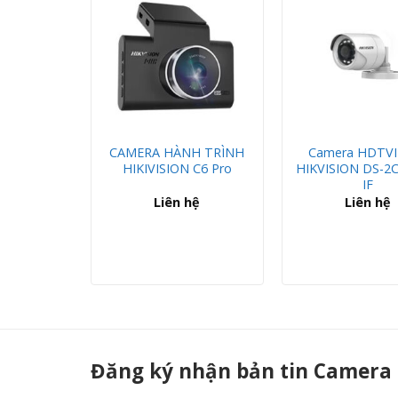
CAMERA HÀNH TRÌNH
Camera HDTVI
3T-ITP
HIKIVISION C6 Pro
HIKVISION DS-2
IF
hệ
Liên hệ
Liên hệ
DS-2CE12DFT-PIRXOF - Camera Công Thành
Đăng ký nhận bản tin Camera