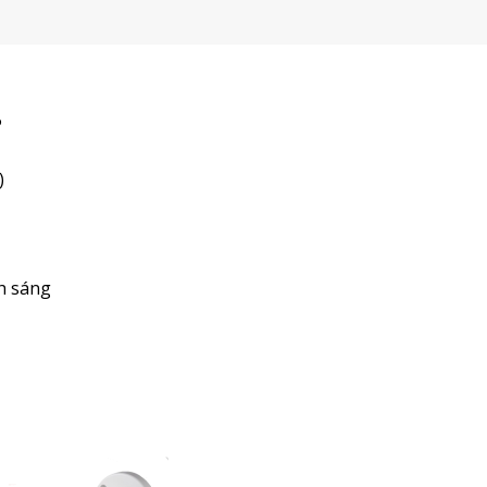
P
)
h sáng