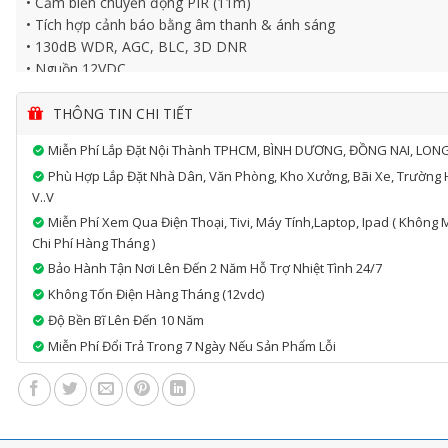
• Cảm biến chuyển động PIR (11m)
• Tích hợp cảnh báo bằng âm thanh & ánh sáng
• 130dB WDR, AGC, BLC, 3D DNR
• Nguồn 12VDC
• IP67, 77.1×82.6×208.9mm, 441g
THÔNG TIN CHI TIẾT
Miễn Phí Lắp Đặt Nội Thành TPHCM, BÌNH DƯƠNG, ĐỒNG NAI, LON
Phù Hợp Lắp Đặt Nhà Dân, Văn Phòng, Kho Xưởng, Bãi Xe, Trường 
V..v
Miễn Phí Xem Qua Điện Thoại, Tivi, Máy Tính,laptop, Ipad ( Không 
Chi Phí Hàng Tháng )
Bảo Hành Tận Nơi Lên Đến 2 Năm Hỗ Trợ Nhiệt Tình 24/7
Không Tốn Điện Hàng Tháng (12vdc)
Độ Bền Bĩ Lên Đến 10 Năm
Miễn Phí Đổi Trả Trong 7 Ngày Nếu Sản Phẩm Lỗi