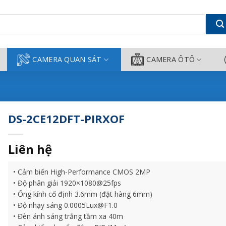
ông Thành
CAMERA QUAN SÁT
CAMERA ÔTÔ
DS-2CE12DFT-PIRXOF
Liên hệ
• Cảm biến High-Performance CMOS 2MP
• Độ phân giải 1920×1080@25fps
• Ống kính cố định 3.6mm (đặt hàng 6mm)
• Độ nhạy sáng 0.0005Lux@F1.0
• Đèn ánh sáng trắng tầm xa 40m