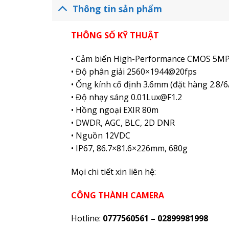
Thông tin sản phẩm
THÔNG SỐ KỸ THUẬT
• Cảm biến High-Performance CMOS 5M
• Độ phân giải 2560×1944@20fps
• Ống kính cố định 3.6mm (đặt hàng 2.8/
• Độ nhạy sáng 0.01Lux@F1.2
• Hồng ngoại EXIR 80m
• DWDR, AGC, BLC, 2D DNR
• Nguồn 12VDC
• IP67, 86.7×81.6×226mm, 680g
Mọi chi tiết xin liên hệ:
CÔNG THÀNH CAMERA
Hotline:
0777560561 – 02899981998