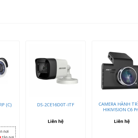
CAMERA HÀNH TR
RP (C)
DS-2CE16D0T-ITF
HIKIVISION C6 P
Liên hệ
Liên hệ
n nơi
g
tận nơi