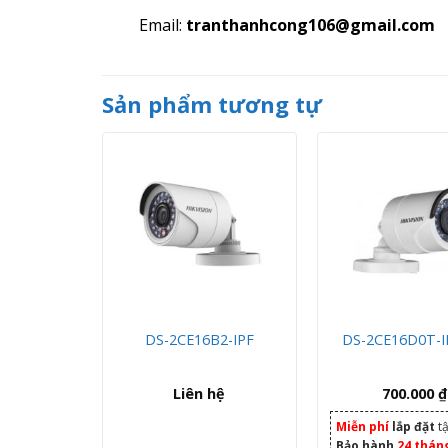
Email:
tranthanhcong106@gmail.com
Sản phẩm tương tự
T-ITPFS
DS-2CE16B2-IPF
DS-2CE16D0T-I
hệ
Liên hệ
700.000
₫
Miễn phí
lắp đặt
tậ
Bảo hành
24 thán