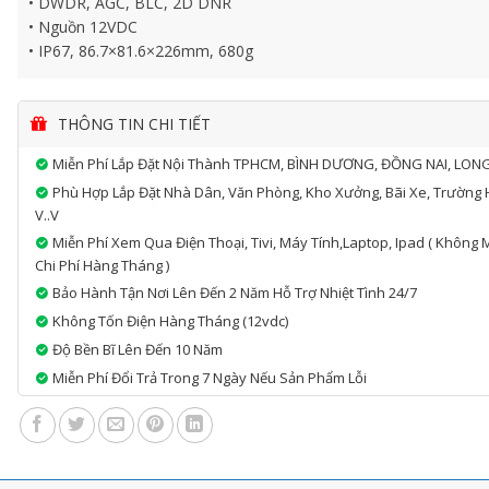
• DWDR, AGC, BLC, 2D DNR
• Nguồn 12VDC
• IP67, 86.7×81.6×226mm, 680g
THÔNG TIN CHI TIẾT
Miễn Phí Lắp Đặt Nội Thành TPHCM, BÌNH DƯƠNG, ĐỒNG NAI, LON
Phù Hợp Lắp Đặt Nhà Dân, Văn Phòng, Kho Xưởng, Bãi Xe, Trường 
V..v
Miễn Phí Xem Qua Điện Thoại, Tivi, Máy Tính,laptop, Ipad ( Không 
Chi Phí Hàng Tháng )
Bảo Hành Tận Nơi Lên Đến 2 Năm Hỗ Trợ Nhiệt Tình 24/7
Không Tốn Điện Hàng Tháng (12vdc)
Độ Bền Bĩ Lên Đến 10 Năm
Miễn Phí Đổi Trả Trong 7 Ngày Nếu Sản Phẩm Lỗi