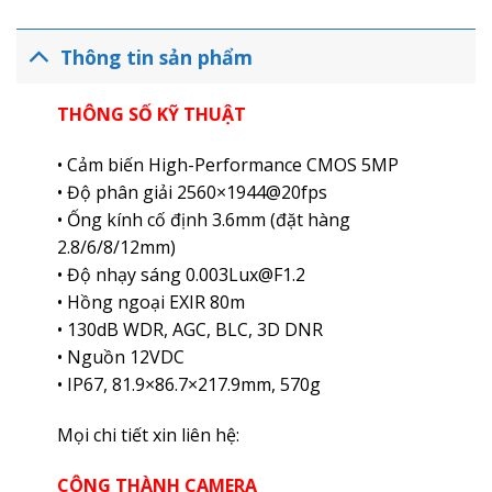
Thông tin sản phẩm
THÔNG SỐ KỸ THUẬT
• Cảm biến High-Performance CMOS 5MP
• Độ phân giải 2560×1944@20fps
• Ống kính cố định 3.6mm (đặt hàng
2.8/6/8/12mm)
• Độ nhạy sáng 0.003Lux@F1.2
• Hồng ngoại EXIR 80m
• 130dB WDR, AGC, BLC, 3D DNR
• Nguồn 12VDC
• IP67, 81.9×86.7×217.9mm, 570g
Mọi chi tiết xin liên hệ:
CÔNG THÀNH CAMERA