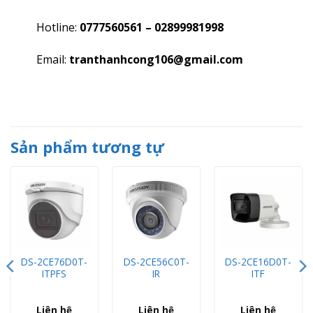
Hotline:
0777560561 – 02899981998
Email:
tranthanhcong106@gmail.com
Sản phẩm tương tự
DS-2CE76D0T-
DS-2CE56C0T-
DS-2CE16D0T-
ITPFS
IR
ITF
Liên hệ
Liên hệ
Liên hệ