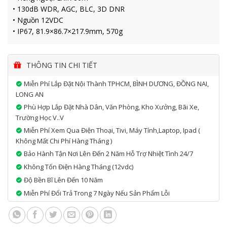
• 130dB WDR, AGC, BLC, 3D DNR
• Nguồn 12VDC
• IP67, 81.9×86.7×217.9mm, 570g
THÔNG TIN CHI TIẾT
Miễn Phí Lắp Đặt Nội Thành TPHCM, BÌNH DƯƠNG, ĐỒNG NAI,
LONG AN
Phù Hợp Lắp Đặt Nhà Dân, Văn Phòng, Kho Xưởng, Bãi Xe,
Trường Học V..v
Miễn Phí Xem Qua Điện Thoại, Tivi, Máy Tính,laptop, Ipad (
Không Mất Chi Phí Hàng Tháng )
Bảo Hành Tận Nơi Lên Đến 2 Năm Hỗ Trợ Nhiệt Tình 24/7
Không Tốn Điện Hàng Tháng (12vdc)
Độ Bền Bĩ Lên Đến 10 Năm
Miễn Phí Đổi Trả Trong 7 Ngày Nếu Sản Phẩm Lỗi