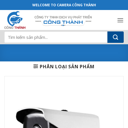
DS-2CE16H8T-IT5F - Camera Công Thành
Bỏ
WELCOME TO CAMERA CÔNG THÀNH
qua
nội
dung
Tìm
kiếm:
PHÂN LOẠI SẢN PHẨM