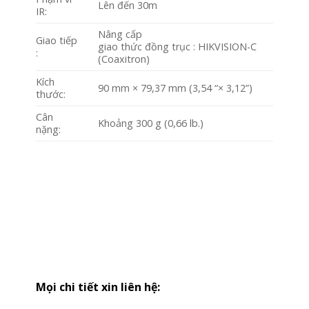
Lên đến 30m
IR:
Nâng cấp
Giao tiếp
giao thức đồng trục : HIKVISION-C
:
(Coaxitron)
Kích
90 mm × 79,37 mm (3,54 “× 3,12”)
thước:
Cân
Khoảng 300 g (0,66 lb.)
nặng:
Mọi chi tiết xin liên hệ: