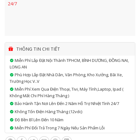
24/7
THÔNG TIN CHI TIẾT
Miễn Phí Lắp Đặt Nội Thành TPHCM, BÌNH DƯƠNG, ĐỒNG NAI,
LONG AN
Phù Hợp Lắp Đặt Nhà Dân, Văn Phòng, Kho Xưởng, Bãi Xe,
Trường Học V..v
Miễn Phí Xem Qua Điện Thoại, Tivi, Máy Tính,laptop, Ipad (
Không Mất Chi Phí Hàng Tháng )
Bảo Hành Tận Nơi Lên Đến 2 Năm Hỗ Trợ Nhiệt Tình 24/7
Không Tốn Điện Hàng Tháng (12vdc)
Độ Bền Bĩ Lên Đến 10 Năm
Miễn Phí Đổi Trả Trong 7 Ngày Nếu Sản Phẩm Lỗi