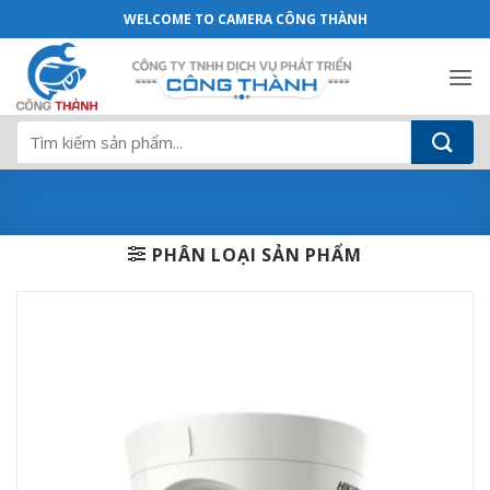
Camera Hikvision DS-2CE76H8T-ITMF 5.
Bỏ
WELCOME TO CAMERA CÔNG THÀNH
qua
nội
dung
Tìm
kiếm:
PHÂN LOẠI SẢN PHẨM