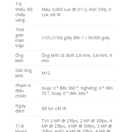
Tối
thiểu. Độ
Màu: 0,003 Lux @ (F1.2, AGC ON), 0
chiếu
Lux với IR
sáng:
Thời
gian
1/25 (1/30) giây đến 1 / 50.000 giây
màn
trập:
Ống
Ống kính cố định 2,8 mm, 3,6 mm, 6
kính:
mm
Gắn ống
M12
kính:
Phạm vi
Xoay: 0 ° đến 360 °, Nghiêng: 0 ° đến
điều
75 °, Xoay: 0 ° đến 360 °
chỉnh:
Ngày
Bộ lọc cắt IR
đêm:
TVI: 2 MP @ 25fps, 2 MP @ 30fps, 4
Tỉ lệ
MP @ 25fps, 4 MP @ 30fps, 5 MP @
khung
20fps; AHD: 4 MP @ 25fps, 4 MP @