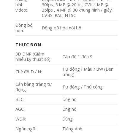
hình
30fps, 5 MP @ 20fps; CVI: 4 MP @
video:
25fps , 4 MP @ 30 khung hình / giây;
CVBS: PAL, NTSC
Đồng bộ
Đồng bộ hóa nội bộ
hóa:
THỰC ĐƠN
3D DNR (Giảm
Cấp độ 1 đến 9
nhiễu kỹ thuật số):
Tự động / Màu / BW (Đen
Chế độ D / N:
trắng)
Cân bằng trắng tự
Tự động / Thủ công
động:
BLC:
Ủng hộ
AGC:
Ủng hộ
WDR:
Đúng
Ngôn ngữ:
Tiếng Anh