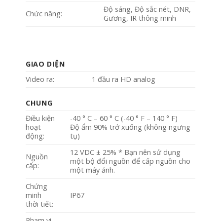
Độ sáng, Độ sắc nét, DNR,
Chức năng:
Gương, IR thông minh
GIAO DIỆN
Video ra:
1 đầu ra HD analog
CHUNG
Điều kiện
-40 ° C – 60 ° C (-40 ° F – 140 ° F)
hoạt
Độ ẩm 90% trở xuống (không ngưng
động:
tụ)
12 VDC ± 25% * Bạn nên sử dụng
Nguồn
một bộ đổi nguồn để cấp nguồn cho
cấp:
một máy ảnh.
Chứng
minh
IP67
thời tiết:
Phạm vi