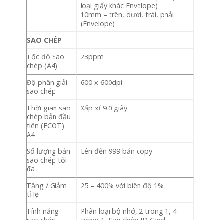
loại giấy khác Envelope)
10mm – trên, dưới, trái, phải
(Envelope)
SAO CHÉP
Tốc độ Sao
23ppm
chép (A4)
Độ phân giải
600 x 600dpi
sao chép
Thời gian sao
Xấp xỉ 9.0 giây
chép bản đầu
tiên (FCOT)
A4
Số lượng bản
Lên đến 999 bản copy
sao chép tối
đa
Tăng / Giảm
25 – 400% với biên độ 1%
tỉ lệ
Tính năng
Phân loại bộ nhớ, 2 trong 1, 4
sao chép
trong 1, Sao chép ID Card