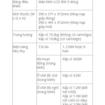
Bảng điều
Màn hình LCD BW 5 dòng
khiển
Kích thước (W
390 x 371 x 312mm (Khay nạp
x D x H)
giấy đóng)
390 x 441 x 312mm (Khay nạp
giấy mở)
Trọng lượng
Xấp xỉ 10.2kg (không có cartridge)
Xấp xỉ 10.8kg (có cartridge)
Điện năng
Tối đa
1,120W hoặc ít
tiêu thụ
hơn
Khi hoạt
Xấp xỉ 420W
động (trung
bình)
Ở chế độ chờ
Xấp xỉ 4.2W
(trung bình)
Ở chế độ nghỉ
Xấp xỉ 1.2W (kết
(trung bình)
nối USB)
Xấp xỉ 1.3W (kết
nối LAN có dây)
Xấp xỉ 2.0W (kết