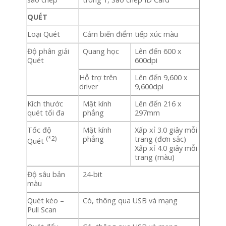
QUÉT
Loại Quét
Cảm biến điểm tiếp xúc màu
Độ phân giải
Quang học
Lên đến 600 x
Quét
600dpi
Hỗ trợ trên
Lên đến 9,600 x
driver
9,600dpi
Kích thước
Mặt kính
Lên đến 216 x
quét tối đa
phẳng
297mm
Tốc độ
Mặt kính
Xấp xỉ 3.0 giây mỗi
(*2)
phẳng
trang (đơn sắc)
Quét
Xấp xỉ 4.0 giây mỗi
trang (màu)
Độ sâu bản
24-bit
màu
Quét kéo –
Có, thông qua USB và mạng
Pull Scan