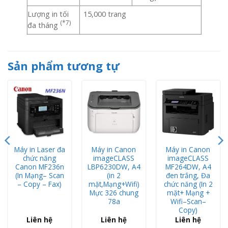
Lượng in tối
15,000 trang
(*7)
đa tháng
Sản phẩm tương tự
Máy in Laser đa
Máy in Canon
Máy in Canon
chức năng
imageCLASS
imageCLASS
Canon MF236n
LBP6230DW, A4
MF264DW, A4
(In Mạng– Scan
(in 2
đen trắng, Đa
– Copy – Fax)
mặt,Mạng+Wifi)
chức năng (In 2
Mực 326 chung
mặt+ Mạng +
78a
Wifi–Scan–
Copy)
Liên hệ
Liên hệ
Liên hệ