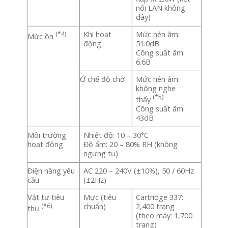
nối LAN không
dây)
(*4)
Khi hoạt
Mức nén âm:
Mức ồn
động
51.0dB
Công suất âm:
6.6B
Ở chế độ chờ
Mức nén âm:
không nghe
(*5)
thấy
Công suất âm:
43dB
Môi trường
Nhiệt độ: 10 – 30°C
hoạt động
Độ ẩm: 20 – 80% RH (không
ngưng tụ)
Điện năng yêu
AC 220 – 240V (±10%), 50 / 60Hz
cầu
(±2Hz)
Vật tư tiêu
Mực (tiêu
Cartridge 337:
(*6)
chuẩn)
2,400 trang
thụ
(theo máy: 1,700
trang)