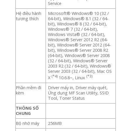
Service
Hệ điều hành
Microsoft® Windows® 10 (32 /
tương thích
64-bit), Windows® 8.1 (32 / 64-
bit), Windows® 8 (32 / 64-bit),
Windows® 7 (32 / 64-bit),
Windows Vista® (32 / 64-bit),
Windows® Server 2012 R2 (64-
bit), Windows® Server 2012 (64-
bit), Windows® Server 2008 R2
(64-bit), Windows® Server 2008
(32 / 64-bit), Windows® Server
2003 R2 (32 / 64-bit), Windows®
Server 2003 (32 / 64-bit), Mac OS
(*4)
(*3)
X
10.6.8~, Linux
Phần mềm đi
Driver máy in, Driver máy quét,
kèm
Ứng dụng MF Scan Utility, SSID
Tool, Toner Status
THÔNG SỐ
CHUNG
Bộ nhớ máy
256MB