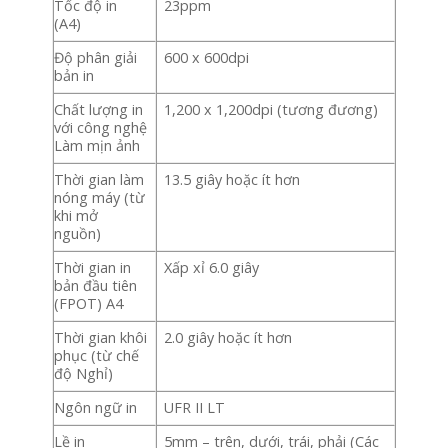
Tốc độ in
23ppm
(A4)
Độ phân giải
600 x 600dpi
bản in
Chất lượng in
1,200 x 1,200dpi (tương đương)
với công nghệ
Làm mịn ảnh
Thời gian làm
13.5 giây hoặc ít hơn
nóng máy (từ
khi mở
nguồn)
Thời gian in
Xấp xỉ 6.0 giây
bản đầu tiên
(FPOT) A4
Thời gian khôi
2.0 giây hoặc ít hơn
phục (từ chế
độ Nghỉ)
Ngôn ngữ in
UFR II LT
Lề in
5mm – trên, dưới, trái, phải (Các