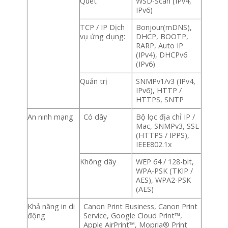
Quét
WSD-Scan (IPv4,
IPv6)
TCP / IP Dịch
Bonjour(mDNS),
vụ ứng dụng:
DHCP, BOOTP,
RARP, Auto IP
(IPv4), DHCPv6
(IPv6)
Quản trị
SNMPv1/v3 (IPv4,
IPv6), HTTP /
HTTPS, SNTP
An ninh mạng
Có dây
Bộ lọc địa chỉ IP /
Mac, SNMPv3, SSL
(HTTPS / IPPS),
IEEE802.1x
Không dây
WEP 64 / 128-bit,
WPA-PSK (TKIP /
AES), WPA2-PSK
(AES)
Khả năng in di
Canon Print Business, Canon Print
động
Service, Google Cloud Print™,
Apple AirPrint™, Mopria® Print