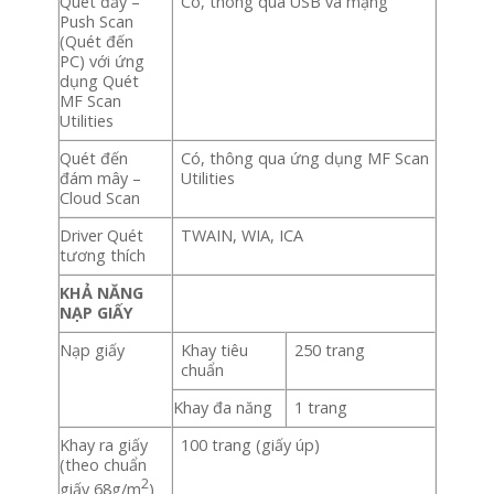
Quét đẩy –
Có, thông qua USB và mạng
Push Scan
(Quét đến
PC) với ứng
dụng Quét
MF Scan
Utilities
Quét đến
Có, thông qua ứng dụng MF Scan
đám mây –
Utilities
Cloud Scan
Driver Quét
TWAIN, WIA, ICA
tương thích
KHẢ NĂNG
NẠP GIẤY
Nạp giấy
Khay tiêu
250 trang
chuẩn
Khay đa năng
1 trang
Khay ra giấy
100 trang (giấy úp)
(theo chuẩn
2
giấy 68g/m
)