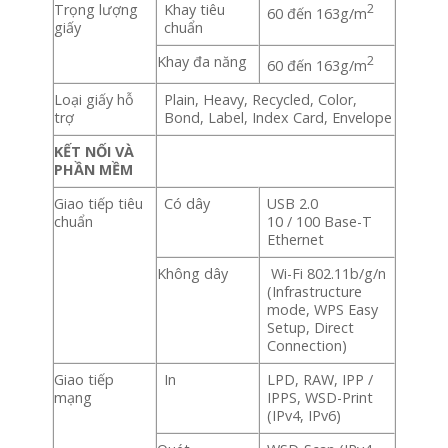
Trọng lượng
Khay tiêu
2
60 đến 163g/m
giấy
chuẩn
Khay đa năng
2
60 đến 163g/m
Loại giấy hỗ
Plain, Heavy, Recycled, Color,
trợ
Bond, Label, Index Card, Envelope
KẾT NỐI VÀ
PHẦN MỀM
Giao tiếp tiêu
Có dây
USB 2.0
chuẩn
10 / 100 Base-T
Ethernet
Không dây
Wi-Fi 802.11b/g/n
(Infrastructure
mode, WPS Easy
Setup, Direct
Connection)
Giao tiếp
In
LPD, RAW, IPP /
mạng
IPPS, WSD-Print
(IPv4, IPv6)