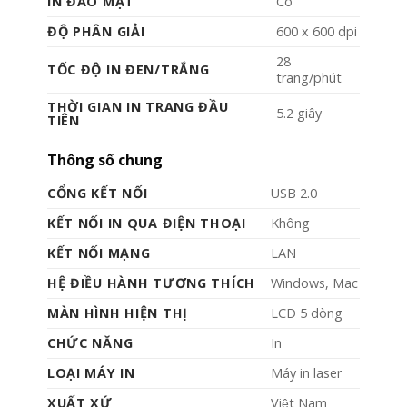
IN ĐẢO MẶT
Có
ĐỘ PHÂN GIẢI
600 x 600 dpi
28
TỐC ĐỘ IN ĐEN/TRẮNG
trang/phút
THỜI GIAN IN TRANG ĐẦU
5.2 giây
TIÊN
Thông số chung
CỔNG KẾT NỐI
USB 2.0
KẾT NỐI IN QUA ĐIỆN THOẠI
Không
KẾT NỐI MẠNG
LAN
HỆ ĐIỀU HÀNH TƯƠNG THÍCH
Windows, Mac
MÀN HÌNH HIỆN THỊ
LCD 5 dòng
CHỨC NĂNG
In
LOẠI MÁY IN
Máy in laser
XUẤT XỨ
Việt Nam