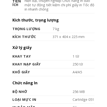
hiện đại, chuyên nghiệp Chức năng in đảo
TIỆN
ÍCH
mặt tự động tiết kiệm chi phí giấy in Tốc độ
in nhanh chóng
Kích thước, trọng lượng
TRỌNG LƯỢNG
7 kg
KÍCH THƯỚC
371 x 404 x 225 mm
Xử lý giấy
KHAY TAY
1 tờ
KHAY NẠP GIẤY
250 tờ
KHỔ GIẤY
A4/A5
Chức năng In
BỘ NHỚ
256 MB
LOẠI MỰC IN
Cartridge 051