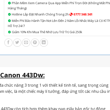
Phần Mềm Xem Camera Qua App Miễn Phí Trọn Đời (không Mất Ph
Hàng Tháng)
Hotline Lắp Đặt Nhanh Chóng Trong 2h
0777.560.561
Miễn Phí Bảo Hành Tận Nơi Lên Đến 2 Năm Lỗi Nhấc Máy Là Có Kĩ T
Hỗ Trợ 24/7
Giảm 10% Khi Mua Thẻ Nhớ Lưu Trữ Trị Giá 250k
 Canon 443Dw:
a chức năng 3 trong 1 với thiết kế tinh tế, sang trọng cùng
àm việc, là một chiếc máy lí tưởng, đáp ứng tốt các nhu cầu in
 443Dw còn tích hợp thêm khay nạp giấy bản gốc tự động