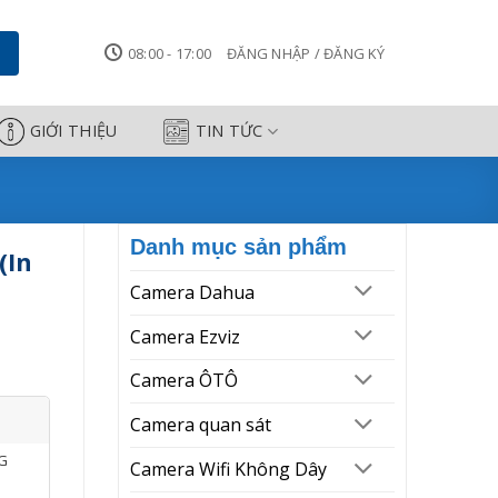
opy-Fax) - Camera Công Thành
08:00 - 17:00
ĐĂNG NHẬP / ĐĂNG KÝ
GIỚI THIỆU
TIN TỨC
Danh mục sản phẩm
(In
Camera Dahua
Camera Ezviz
Camera ÔTÔ
Camera quan sát
NG
Camera Wifi Không Dây