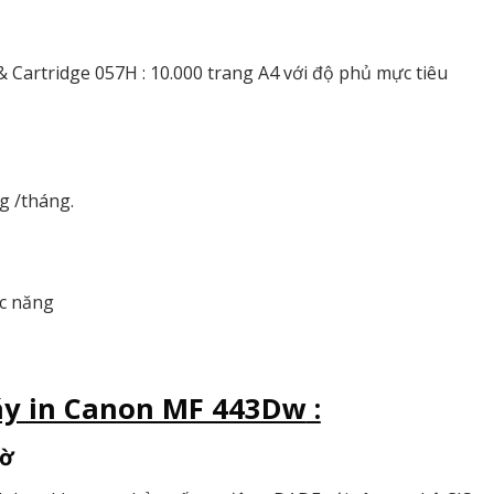
& Cartridge 057H : 10.000 trang A4 với độ phủ mực tiêu
g /tháng.
c năng
y in Canon MF 443Dw
:
tờ