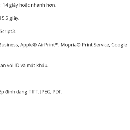
 : 14 giây hoặc nhanh hơn.
 5.5 giây.
Script3.
Business, Apple® AirPrint™, Mopria® Print Service, Google
n với ID và mật khẩu.
tệp định dạng TIFF, JPEG, PDF.