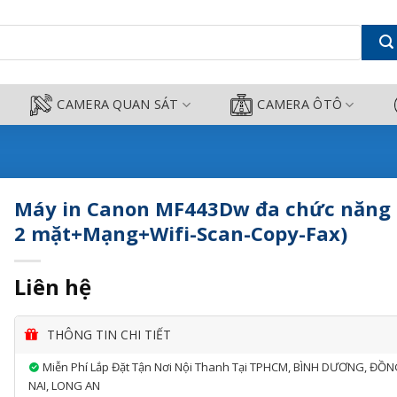
ăng (In 2 mặt+Mạng+Wifi-Scan-C
CAMERA QUAN SÁT
CAMERA ÔTÔ
Máy in Canon MF443Dw đa chức năng 
2 mặt+Mạng+Wifi-Scan-Copy-Fax)
Liên hệ
THÔNG TIN CHI TIẾT
Miễn Phí Lắp Đặt Tận Nơi Nội Thanh Tại TPHCM, BÌNH DƯƠNG, ĐỒ
NAI, LONG AN