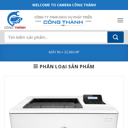
Máy in HP LaserJet Enterprise M507DN
Bỏ
WELCOME TO CAMERA CÔNG THÀNH
qua
nội
dung
Tìm
kiếm:
MÁY IN + SCAN HP
PHÂN LOẠI SẢN PHẨM