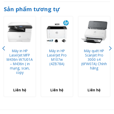
Sản phẩm tương tự
Máy in HP
Máy in HP
Máy quét HP
LaserJet MFP
LaserJet Pro
ScanJet Pro
M436n-W7U01A
M107w
3000 s4
– M436n ( in
(4ZB78A)
(6FW07A) Chính
mạng, scan,
hãng
copy
Liên hệ
Liên hệ
Liên hệ
Máy in HP LaserJet Enterprise M507DN - Hàng Chính Hẵng - Camera Công Thành