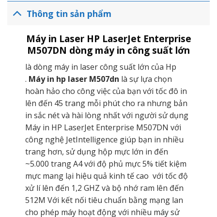
Windows Server 2003 (32-bit), Windows Server 2008 (64-bit/
32-bit), OS X 10.8 Mountain Lion, OS X 10.9 Mavericks, OS X
Thông tin sản phẩm
10.10 Yosemite và các hệ điều hành mới cập nhật sau này.
– Cổng kết nối: 1 Hi-Speed Device USB 2.0; 2 Hi-Speed USB
Máy in Laser HP LaserJet Enterprise
2.0 Host; 1 Gigabit Ethernet.
M507DN dòng máy in công suất lớn
– Sử dụng mực in Cartridge CF289A (xấp xỉ 5.000 trang với độ
là dòng máy in laser công suất lớn của Hp
phủ mực 5%).
.
Máy in hp laser M507dn
là sự lựa chọn
– Công suất in hàng tháng: 150.000 trang.
hoàn hảo cho công việc của bạn với tốc đô in
– Dung lượng trang hàng tháng khuyến nghị: 2000 – 7.500
lên đến 45 trang mỗi phút cho ra nhưng bản
trang.
in sắc nét và hài lòng nhất với người sử dụng
– Nguồn điện: 220 – 240V, 50/60Hz.
Máy in HP LaserJet Enterprise M507DN với
– Kích thước (W x D x H): 418 x 376 x 299 mm.
công nghệ JetIntelligence giúp bạn in nhiều
– Trọng lượng: 11,48 kg (đóng gói : 14,3 kg).
trang hơn, sử dụng hộp mực lớn in đến
~5.000 trang A4 với độ phủ mực 5% tiết kiệm
mực mang lại hiệu quả kinh tế cao với tốc độ
xử lí lên đến 1,2 GHZ và bộ nhớ ram lên đến
512M Với kết nối tiêu chuẩn bằng mạng lan
cho phép máy hoạt động với nhiều máy sử