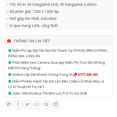
– Tốc độ in: 43 trang/phút (A4); 45 trang/phút (Letter).
– Độ phân giải: 1200 x 1200 dpi.
– Khổ giấy lớn nhất: A4/Letter.
– In qua mạng LAN, cổng RJ45.
– In đảo mặt tự động (Duplex).
– Bộ nhớ chuẩn: 512 MB.
THÔNG TIN CHI TIẾT
– Bộ xử lý CPU: 1200 MHz.
Miễn Phí Lắp Đặt Tận Nơi Nội Thanh Tại TPHCM, BÌNH DƯƠNG,
– Thời gian in bản đầu tiên: xấp xỉ 5.9 giây.
ĐỒNG NAI, LONG AN
– Khay giấy tiêu chuẩn: 550 tờ.
Phần Mềm Xem Camera Qua App Miễn Phí Trọn Đời (không
– Khay đa năng: 100 tờ.
Mất Phí Hàng Tháng)
Hotline Lắp Đặt Nhanh Chóng Trong 2h
0777.560.561
– Khả năng in di động: HP ePrint; Apple AirPrint™; Mopria-
certified.
Miễn Phí Bảo Hành Tận Nơi Lên Đến 2 Năm Lỗi Nhấc Máy Là
Có Kĩ Thuật Hỗ Trợ 24/7
– Ngôn ngữ in: HP PCL 5e, HP PCL 6, HP Postscript Level 3
emulation, direct PDF (v1.7).
Giảm 10% Khi Mua Thẻ Nhớ Lưu Trữ Trị Giá 250k
– Hỗ trợ hệ điều hành: Windows 10 (32-bit/ 64-bit), Windows
8.1 (32-bit/ 64-bit), Windows 8 (32-bit/ 64-bit), Windows 7 (32-
bit/ 64-bit), Windows Vista (32-bit), Windows XP (32-bit) SP2,