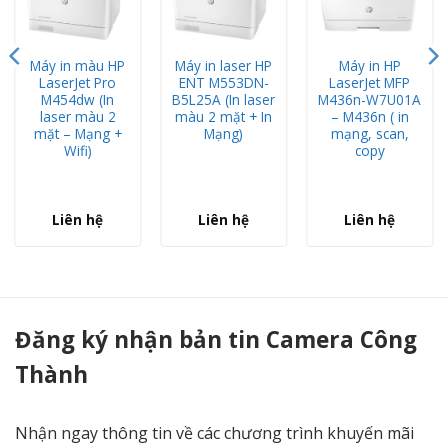
Máy in màu HP
Máy in laser HP
Máy in HP
LaserJet Pro
ENT M553DN-
LaserJet MFP
M454dw (In
B5L25A (In laser
M436n-W7U01A
laser màu 2
màu 2 mặt + In
– M436n ( in
mặt – Mạng +
Mạng)
mạng, scan,
Wifi)
copy
Liên hệ
Liên hệ
Liên hệ
Máy in HP LASERJET ENTERPRISE M608DN (K0Q18A) - Hàng Chính Hẵng - Camera Công Thành
Đăng ký nhận bản tin Camera Công
Thành
Nhận ngay thông tin về các chương trình khuyến mãi