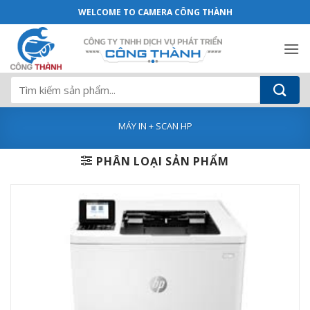
Máy in HP LASERJET ENTERPRISE M608DN
Bỏ
WELCOME TO CAMERA CÔNG THÀNH
qua
nội
dung
Tìm
kiếm:
MÁY IN + SCAN HP
PHÂN LOẠI SẢN PHẨM