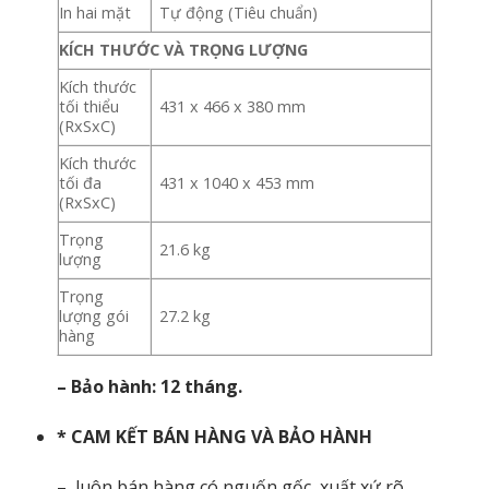
In hai mặt
Tự động (Tiêu chuẩn)
KÍCH THƯỚC VÀ TRỌNG LƯỢNG
Kích thước
tối thiểu
431 x 466 x 380 mm
(RxSxC)
Kích thước
tối đa
431 x 1040 x 453 mm
(RxSxC)
Trọng
21.6 kg
lượng
Trọng
lượng gói
27.2 kg
hàng
– Bảo hành: 12 tháng.
* CAM KẾT BÁN HÀNG VÀ BẢO HÀNH
– luôn bán hàng có nguốn gốc, xuất xứ rõ