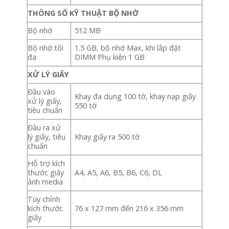
THÔNG SỐ KỸ THUẬT BỘ NHỚ
Bộ nhớ
512 MB
Bộ nhớ tối
1.5 GB, bộ nhớ Max, khi lắp đặt
đa
DIMM Phụ kiện 1 GB
XỬ LÝ GIẤY
Đầu vào
Khay đa dụng 100 tờ, khay nạp giấy
xử lý giấy,
550 tờ
tiêu chuẩn
Đầu ra xử
lý giấy, tiêu
Khay giấy ra 500 tờ
chuẩn
Hỗ trợ kích
thước giấy
A4, A5, A6, B5, B6, C6, DL
ảnh media
Tùy chỉnh
kích thước
76 x 127 mm đến 216 x 356 mm
giấy