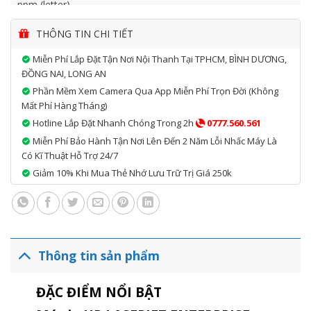
ppm (letter).
– Tốc độ bộ xử lý: 1.2 GHz.
THÔNG TIN CHI TIẾT
– Dung lượng bộ nhớ: 512 MB lên đến 1.5 GB, MAX, dung
lượng lớn max, khi lắp đặt DIMM Phụ kiện 1 GB.
Miễn Phí Lắp Đặt Tận Nơi Nội Thanh Tại TPHCM, BÌNH DƯƠNG,
ĐỒNG NAI, LONG AN
– Chất lượng in tốt nhất: Lên đến 1200 x 1200 dpi.
Phần Mềm Xem Camera Qua App Miễn Phí Trọn Đời (không
– Thời gian in trang đầu tiên (sẵn sàng): Nhanh 5.3 giây.
Mất Phí Hàng Tháng)
– Khả năng in di động: HP ePrint; Apple AirPrint™, Mopria-
Hotline Lắp Đặt Nhanh Chóng Trong 2h
0777.560.561
certified.
Miễn Phí Bảo Hành Tận Nơi Lên Đến 2 Năm Lỗi Nhấc Máy Là
– Khay nạp giấy đầu vào: Khay đa dụng 100 tờ, khay nạp giấy
Có Kĩ Thuật Hỗ Trợ 24/7
500 tờ; ngăn giấy ra 500 tờ mặt in hướng xuống dưới.
Giảm 10% Khi Mua Thẻ Nhớ Lưu Trữ Trị Giá 250k
– Màn hình: Màn hình LCD QVGA 2,7 inch (6,86 cm) (đồ họa
màu) xoay (góc điều chỉnh được).
– Dung lượng trang hàng tháng khuyến nghị: 5000-25000
trang/ tháng.
– Chu kỳ nhiệm vụ hàng tháng: Lên đến 275,000 trang.
Thông tin sản phẩm
– Kết nối: 1 Hi-Speed USB 2.0 Device, 2 Hi-Speed USB 2.0
Host, 1 Gigabit Ethernet 10/100/1000T network.
ĐẶC ĐIỂM NỔI BẬT