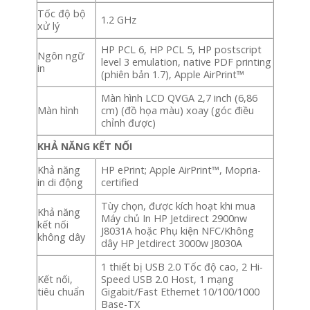
Tốc độ bộ
1.2 GHz
xử lý
HP PCL 6, HP PCL 5, HP postscript
Ngôn ngữ
level 3 emulation, native PDF printing
in
(phiên bản 1.7), Apple AirPrint™
Màn hình LCD QVGA 2,7 inch (6,86
Màn hình
cm) (đồ họa màu) xoay (góc điều
chỉnh được)
KHẢ NĂNG KẾT NỐI
Khả năng
HP ePrint; Apple AirPrint™, Mopria-
in di động
certified
Tùy chọn, được kích hoạt khi mua
Khả năng
Máy chủ In HP Jetdirect 2900nw
kết nối
J8031A hoặc Phụ kiện NFC/Không
không dây
dây HP Jetdirect 3000w J8030A
1 thiết bị USB 2.0 Tốc độ cao, 2 Hi-
Kết nối,
Speed USB 2.0 Host, 1 mạng
tiêu chuẩn
Gigabit/Fast Ethernet 10/100/1000
Base-TX