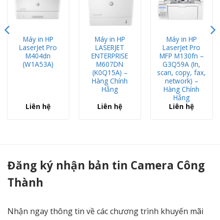
Máy in HP
Máy in HP
Máy in HP
LaserJet Pro
LASERJET
LaserJet Pro
M404dn
ENTERPRISE
MFP M130fn –
(W1A53A)
M607DN
G3Q59A (In,
(K0Q15A) –
scan, copy, fax,
Hàng Chính
network) –
Hẵng
Hàng Chính
Hẵng
Liên hệ
Liên hệ
Liên hệ
Máy in laser HP ENT M553DN- B5L25A (In laser màu 2 mặt + In Mạng) - Camera Công Thành
Đăng ký nhận bản tin Camera Công
Thành
Nhận ngay thông tin về các chương trình khuyến mãi