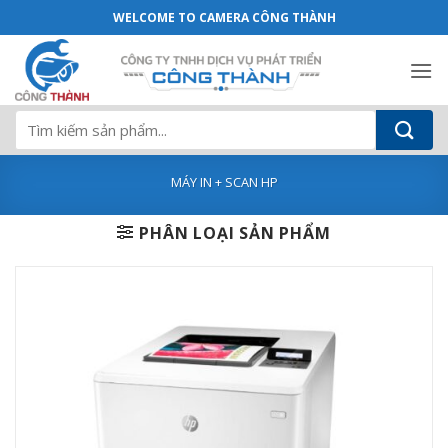
Máy in laser HP ENT M553DN- B5L25A (
Bỏ
WELCOME TO CAMERA CÔNG THÀNH
qua
nội
dung
Tìm
kiếm:
MÁY IN + SCAN HP
PHÂN LOẠI SẢN PHẨM