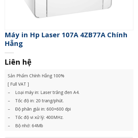
Máy in Hp Laser 107A 4ZB77A Chính
Hẵng
Liên hệ
Sản Phẩm Chính Hẵng 100%
[ Full VAT ]
– Loại máy in: Laser trắng đen A4.
– Tốc độ in: 20 trang/phút.
– Độ phân giải in: 600×600 dpi
– Tốc độ vi xử lý: 400MHz.
– Bộ nhớ: 64Mb
– Kết nối: Hi-Speed USB 2.0,