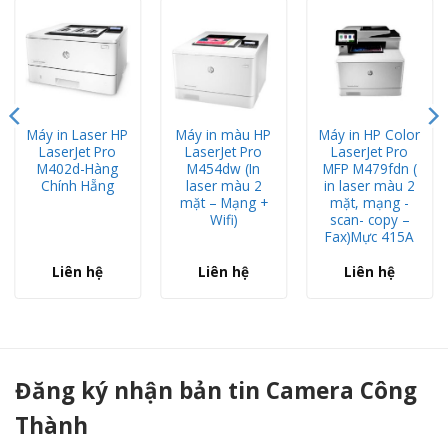
Máy in Laser HP
Máy in màu HP
Máy in HP Color
LaserJet Pro
LaserJet Pro
LaserJet Pro
M402d-Hàng
M454dw (In
MFP M479fdn (
Chính Hẵng
laser màu 2
in laser màu 2
mặt – Mạng +
mặt, mạng -
Wifi)
scan- copy –
Fax)Mực 415A
Liên hệ
Liên hệ
Liên hệ
Máy in Hp Laser 107A 4ZB77A Chính Hẵng - Camera Công Thành
Đăng ký nhận bản tin Camera Công
Thành