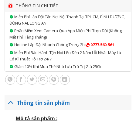
– Mobile printing capability: Apple AirPrint™, HP ePrint,
THÔNG TIN CHI TIẾT
Google Cloud Print 2.0, Mopria-certified, Wi-Fi Direct.
Miễn Phí Lắp Đặt Tận Nơi Nội Thanh Tại TPHCM, BÌNH DƯƠNG,
– Khay giấy vào: 150 tờ.
ĐỒNG NAI, LONG AN
– Khay giấy ra: 100 tờ.
Phần Mềm Xem Camera Qua App Miễn Phí Trọn Đời (không
– Mực sử dụng: Hộp mực in LaserJet
W1107A , HP
Mất Phí Hàng Tháng)
107A
dung lượng ~ 1000 trang.
Hotline Lắp Đặt Nhanh Chóng Trong 2h
0777.560.561
Miễn Phí Bảo Hành Tận Nơi Lên Đến 2 Năm Lỗi Nhấc Máy Là
Có Kĩ Thuật Hỗ Trợ 24/7
Giảm 10% Khi Mua Thẻ Nhớ Lưu Trữ Trị Giá 250k
Thông tin sản phẩm
Mô tả sản phẩm :