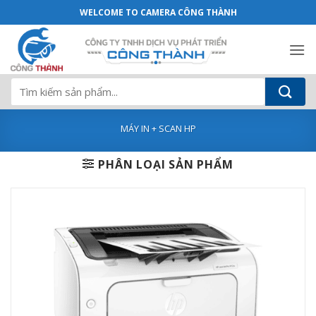
Máy in Hp Laser 107A 4ZB77A Chính Hẵ
Bỏ
WELCOME TO CAMERA CÔNG THÀNH
qua
nội
dung
Tìm
kiếm:
MÁY IN + SCAN HP
PHÂN LOẠI SẢN PHẨM