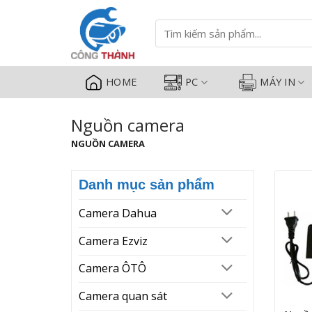
Nguồn camera - Camera Công Th
Bỏ
qua
Tìm
kiếm:
nội
dung
HOME
PC
MÁY IN
Nguồn camera
NGUỒN CAMERA
Danh mục sản phẩm
Camera Dahua
Camera Ezviz
Camera ÔTÔ
Camera quan sát