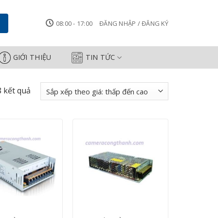
08:00 - 17:00
ĐĂNG NHẬP / ĐĂNG KÝ
GIỚI THIỆU
TIN TỨC
Đã
8 kết quả
sắp
xếp
theo
giá:
thấp
đến
cao