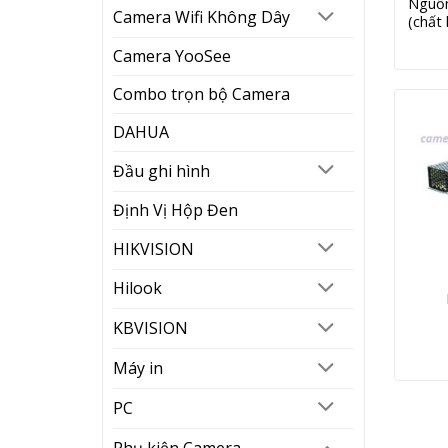
Nguồn
Camera Wifi Không Dây
(chất
Camera YooSee
Combo trọn bộ Camera
DAHUA
Đầu ghi hình
Định Vị Hộp Đen
HIKVISION
Hilook
KBVISION
Máy in
Nguồn c
PC
Phụ kiện Camera