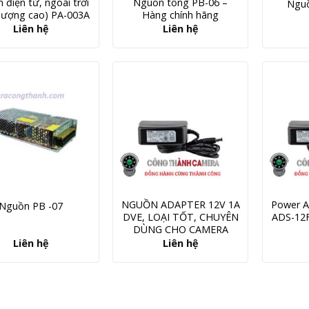
 điện tử, ngoài trời
Nguồn tổng PB-06 –
Nguồ
 lượng cao) PA-003A
Hàng chính hãng
Liên hệ
Liên hệ
NGUỒN ADAPTER 12V 1A
Power A
Nguồn PB -07
DVE, LOẠI TỐT, CHUYÊN
ADS-12
DÙNG CHO CAMERA
Liên hệ
Liên hệ
amera - Camera Công Thành