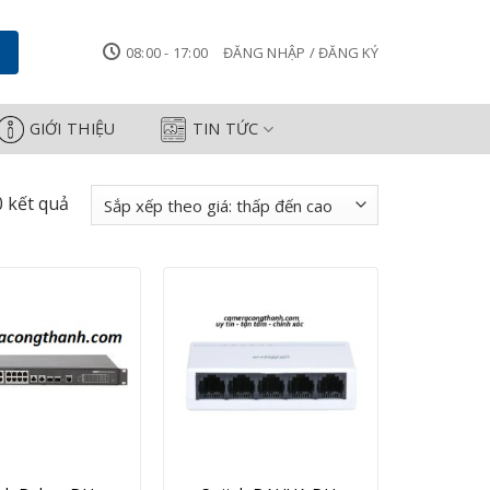
08:00 - 17:00
ĐĂNG NHẬP / ĐĂNG KÝ
GIỚI THIỆU
TIN TỨC
Đã
0 kết quả
sắp
xếp
theo
giá:
thấp
đến
cao