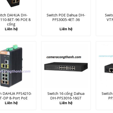
itch DAHUA DH-
Switch POE Dahua DH-
Swit
110-8ET-96 POE 8
PFS3005-4ET-36
VT
cổng
Liên hệ
Liên hệ
ch DAHUA PFS4210-
Switch 16 cổng Dahua
Switc
T-DP 8-Port PoE
DH-PFS3016-16GT
PF
Liên hệ
Liên hệ