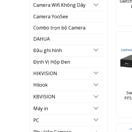
Switc
Camera Wifi Không Dây
Camera YooSee
Combo trọn bộ Camera
DAHUA
Đầu ghi hình
Định Vị Hộp Đen
HIKVISION
Hilook
Sw
KBVISION
PFS
Máy in
PC
Phụ kiện Camera