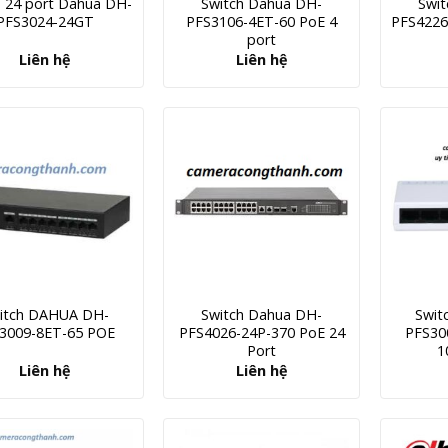
h 24 port Dahua DH-
Switch Dahua DH-
Swi
PFS3024-24GT
PFS3106-4ET-60 PoE 4
PFS4226
port
Liên hệ
Liên hệ
itch DAHUA DH-
Switch Dahua DH-
Swit
3009-8ET-65 POE
PFS4026-24P-370 PoE 24
PFS30
Port
1
Liên hệ
Liên hệ