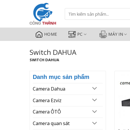
Switch DAHUA - Camera Công Th
Bỏ
qua
Tìm
kiếm:
nội
dung
HOME
PC
MÁY IN
Switch DAHUA
SWITCH DAHUA
Danh mục sản phẩm
Camera Dahua
Camera Ezviz
Camera ÔTÔ
Camera quan sát