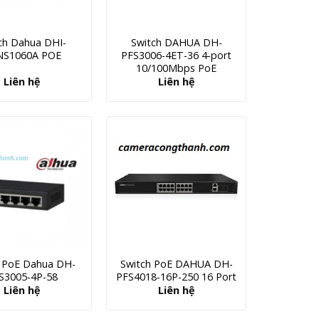
ch Dahua DHI-
Switch DAHUA DH-
NS1060A POE
PFS3006-4ET-36 4-port
10/100Mbps PoE
Liên hệ
Liên hệ
h PoE Dahua DH-
Switch PoE DAHUA DH-
S3005-4P-58
PFS4018-16P-250 16 Port
Liên hệ
Liên hệ