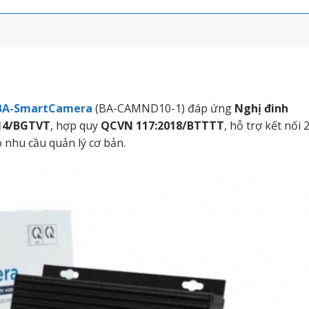
A-SmartCamera
(BA-CAMND10-1) đáp ứng
Nghị đinh
14/BGTVT
, hợp quy
QCVN 117:2018/BTTTT
, hỗ trợ kết nối 
 nhu cầu quản lý cơ bản.