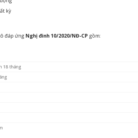
i động
ất kỳ
 tô đáp ứng
Nghị đinh 10/2020/NĐ-CP
gồm:
h 18 tháng
háng
ăm