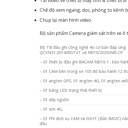
Tải video về thiết bị máy tính & thiết bị d
Chế độ xem ngang, dọc, phóng to kênh b
Chụp lại màn hình video
Bộ sản phẩm Camera giám sát trên xe ô
Bộ TB đầu ghi công nghệ 4G cơ bản đáp ứng
QCVN31:2014/BGTVT
và NĐ10/2020/NĐ-CP
– 01 thiết bị đầu ghi BACAM-NĐ10-1 : bảo hàn
– 01 CAM bên trong xe 105 độ bảo hành 12 t
– 01 angten GPS, 01 angten 4G, 01 angten wifi
– 01 bảng LED trạng thái thiết bị
– 01 dây nguồn
– 01 sim 4G,
– 01 Phí dịch vụ CAM và GSHT (Bản BASIC) n
đầu