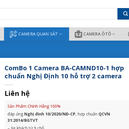
ợp chuẩn Nghị Định 10 hỗ trợ 2
CAMERA QUAN SÁT
CAMERA ÔTÔ
ComBo 1 Camera BA-CAMND10-1 hợp
chuẩn Nghị Định 10 hỗ trợ 2 camera
Liên hệ
Sản Phẩm Chính Hẵng 100%
đáp ứng
Nghị đinh 10/2020/NĐ-CP
, hợp chuẩn
QCVN
31:2014/BGTVT
– Xe khách từ 9 chỗ