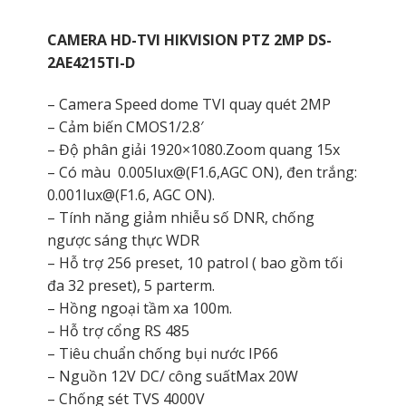
CAMERA HD-TVI HIKVISION PTZ 2MP DS-
2AE4215TI-D
– Camera Speed dome TVI quay quét 2MP
– Cảm biến CMOS1/2.8′
– Độ phân giải 1920×1080.Zoom quang 15x
– Có màu 0.005lux@(F1.6,AGC ON), đen trắng:
0.001lux@(F1.6, AGC ON).
– Tính năng giảm nhiễu số DNR, chống
ngược sáng thực WDR
– Hỗ trợ 256 preset, 10 patrol ( bao gồm tối
đa 32 preset), 5 parterm.
– Hồng ngoại tầm xa 100m.
– Hỗ trợ cổng RS 485
– Tiêu chuẩn chống bụi nước IP66
– Nguồn 12V DC/ công suấtMax 20W
– Chống sét TVS 4000V