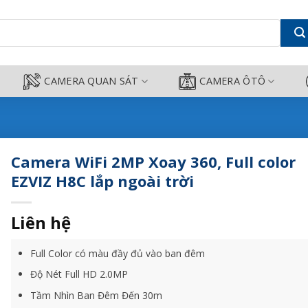
olor EZVIZ H8C lắp ngoài trời - 
CAMERA QUAN SÁT
CAMERA ÔTÔ
Camera WiFi 2MP Xoay 360, Full color
EZVIZ H8C lắp ngoài trời
Liên hệ
Full Color có màu đầy đủ vào ban đêm
Độ Nét Full HD 2.0MP
Tầm Nhìn Ban Đêm Đến 30m