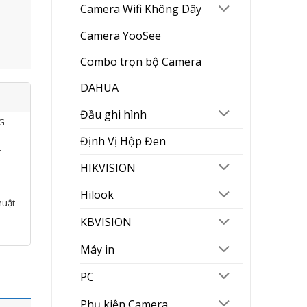
Camera Wifi Không Dây
Camera YooSee
Combo trọn bộ Camera
DAHUA
Đầu ghi hình
NG
Định Vị Hộp Đen
í
HIKVISION
Hilook
huật
KBVISION
Máy in
PC
Phụ kiện Camera