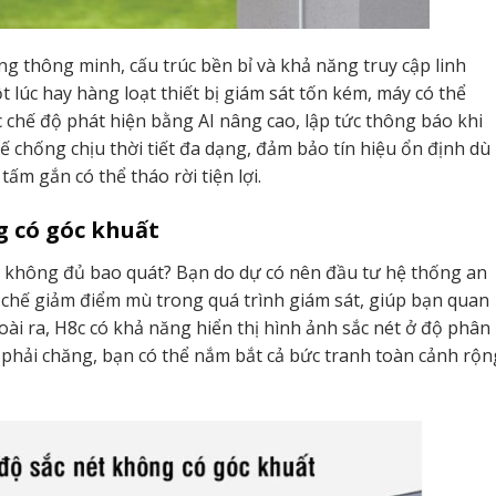
g thông minh, cấu trúc bền bỉ và khả năng truy cập linh
 lúc hay hàng loạt thiết bị giám sát tốn kém, máy có thể
 chế độ phát hiện bằng AI nâng cao, lập tức thông báo khi
 chống chịu thời tiết đa dạng, đảm bảo tín hiệu ổn định dù
tấm gắn có thể tháo rời tiện lợi.
g có góc khuất
n không đủ bao quát? Bạn do dự có nên đầu tư hệ thống an
 chế giảm điểm mù trong quá trình giám sát, giúp bạn quan
ài ra, H8c có khả năng hiển thị hình ảnh sắc nét ở độ phân
ả phải chăng, bạn có thể nắm bắt cả bức tranh toàn cảnh rộn