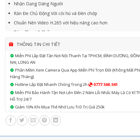
Nhận Dạng Dáng Người
Răn Đe Chủ Động Với còi hú và Đèn chớp
Chuẩn Nén Video H.265 với hiệu năng cao hơn
Đàm Thoại 2 Chiều
Chống Nước Và Bụi Bẩn
THÔNG TIN CHI TIẾT
Miễn Phí Lắp Đặt Tận Nơi Nội Thanh Tại TPHCM, BÌNH DƯƠNG, ĐỒ
NAI, LONG AN
Phần Mềm Xem Camera Qua App Miễn Phí Trọn Đời (không Mất Ph
Hàng Tháng)
Hotline Lắp Đặt Nhanh Chóng Trong 2h
0777.560.561
Miễn Phí Bảo Hành Tận Nơi Lên Đến 2 Năm Lỗi Nhấc Máy Là Có Kĩ T
Hỗ Trợ 24/7
Giảm 10% Khi Mua Thẻ Nhớ Lưu Trữ Trị Giá 250k