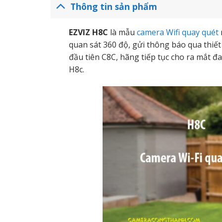
Thông tin sản phẩm
EZVIZ H8C
là mẫu
camera Wifi quay quét
quan sát 360 độ, gửi thông báo qua thiết
đầu tiên C8C, hãng tiếp tục cho ra mắt 
H8c.