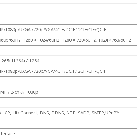
P/1080p/UXGA /720p/VGA/4CIF/DCIF/ 2CIF/CIF/QCIF
080p/60Hz, 1280 × 1024/60Hz, 1280 × 720/60Hz, 1024 ×768/60Hz
.265/ H.264+/H.264
P/1080p/UXGA /720p/VGA/4CIF/DCIF/ 2CIF/CIF/QCIF
 MP / 2-ch @ 1080p
 DHCP, Hik-Connect, DNS, DDNS, NTP, SADP, SMTP,UPnP™
nterface