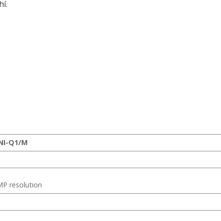
í.
NI-Q1/M
MP resolution