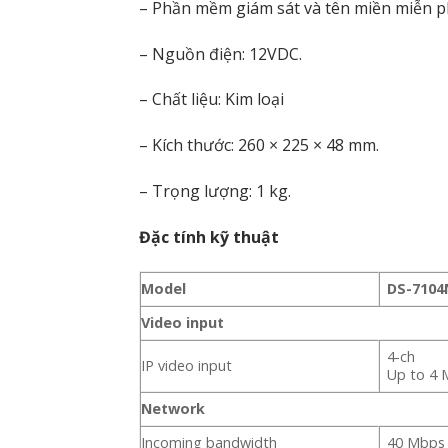
– Phần mềm giám sát và tên miền miễn ph
– Nguồn điện: 12VDC.
– Chất liệu: Kim loại
– Kích thước: 260 × 225 × 48 mm.
– Trọng lượng: 1 kg.
Đặc tính kỹ thuật
Model
DS-7104
Video input
4-ch
IP video input
Up to 4 
Network
Incoming bandwidth
40 Mbps