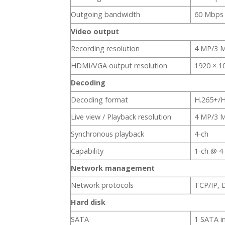
Outgoing bandwidth
60 Mbps
Video output
Recording resolution
4 MP/3 M
HDMI/VGA output resolution
1920 × 1
Decoding
Decoding format
H.265+/H
Live view / Playback resolution
4 MP/3 M
Synchronous playback
4-ch
Capability
1-ch @ 4
Network management
Network protocols
TCP/IP,
Hard disk
SATA
1 SATA i