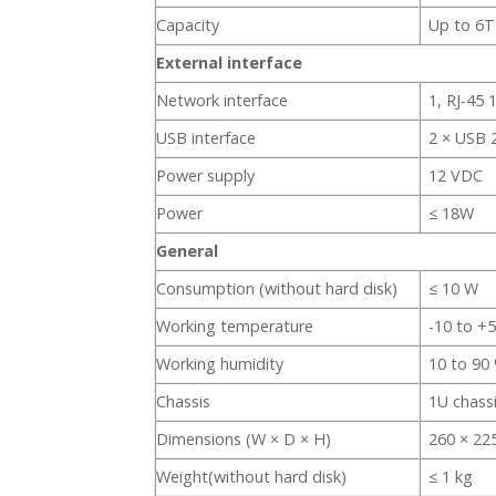
Capacity
Up to 6T
External interface
Network interface
1, RJ-45 
USB interface
2 × USB 
Power supply
12 VDC
Power
≤ 18W
General
Consumption (without hard disk)
≤ 10 W
Working temperature
-10 to +5
Working humidity
10 to 90
Chassis
1U chass
Dimensions (W × D × H)
260 × 22
Weight(without hard disk)
≤ 1 kg