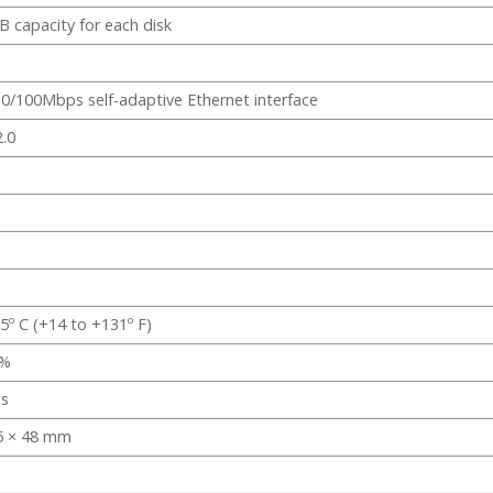
B capacity for each disk
10/100Mbps self-adaptive Ethernet interface
2.0
5º C (+14 to +131º F)
 %
is
5 × 48 mm