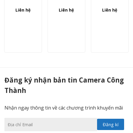
Liên hệ
Liên hệ
Liên hệ
.
Camera Hikvision DS-2CE56H0T-ITPF bán cầu 5MP hồng ngoại 20m - Camera Công Thành
Đăng ký nhận bản tin Camera Công
Thành
Nhận ngay thông tin về các chương trình khuyến mãi