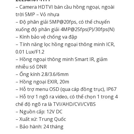
– Camera HDTVI bán cầu hồng ngoại, ngoài
trời 5MP – Vỏ nhựa
– Độ phân giải 5MP@20fps, có thể chuyển
xuống độ phân giải 4MP@25fps(P)/30fps(N)
– Kính bảo vệ chống va đập
– Tính năng lọc hồng ngoại thông minh ICR,
0.01 Lux/F1.2
– Hồng ngoại thông minh Smart IR, giảm
nhiễu số DNR
– Ống kính 2.8/3.6/6mm
– Hồng ngoại EXIR, 20m
– Hỗ trợ menu OSD (qua cáp đồng trục), IP67
– Hỗ trợ 1 ngõ ra video, có thể chọn 1 trong 4
chế độ ngõ ra là TVI/AHD/CVI/CVBS
– Nguồn cấp: 12V DC
– Xuất xứ: Trung Quốc
– Bảo hành: 24 tháng