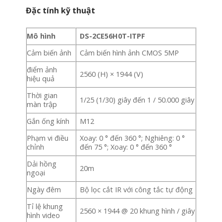
Đặc tính kỹ thuật
Mô hình
DS-2CE56H0T-ITPF
Cảm biến ảnh
Cảm biến hình ảnh CMOS 5MP
điểm ảnh
2560 (H) × 1944 (V)
hiệu quả
Thời gian
1/25 (1/30) giây đến 1 / 50.000 giây
màn trập
Gắn ống kính
M12
Phạm vi điều
Xoay: 0 ° đến 360 °; Nghiêng: 0 °
chỉnh
đến 75 °; Xoay: 0 ° đến 360 °
Dải hồng
20m
ngoại
Ngày đêm
Bộ lọc cắt IR với công tắc tự động
Tỉ lệ khung
2560 × 1944 @ 20 khung hình / giây
hình video