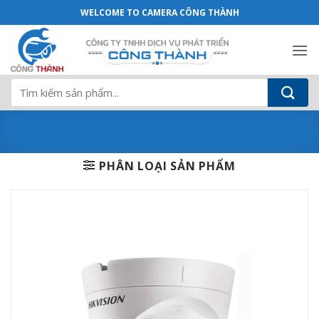
Camera Hikvision DS-2CE56H0T-ITPF bá
Bỏ
WELCOME TO CAMERA CÔNG THÀNH
qua
nội
dung
Tìm
kiếm:
PHÂN LOẠI SẢN PHẨM