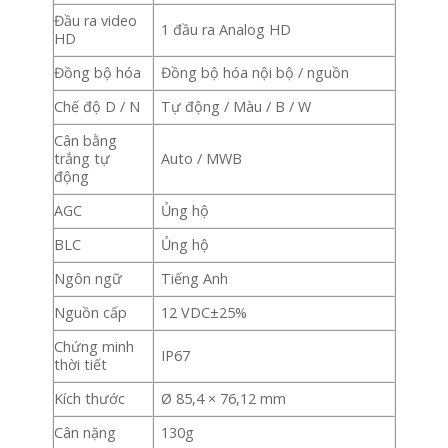
Đầu ra video
1 đầu ra Analog HD
HD
Đồng bộ hóa
Đồng bộ hóa nội bộ / nguồn
Chế độ D / N
Tự động / Màu / B / W
Cân bằng
trắng tự
Auto / MWB
động
AGC
Ủng hộ
BLC
Ủng hộ
Ngôn ngữ
Tiếng Anh
Nguồn cấp
12 VDC±25%
Chứng minh
IP67
thời tiết
Kích thước
Ø 85,4 × 76,12 mm
Cân nặng
130g