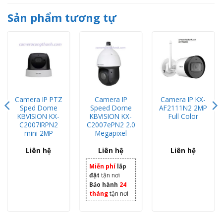
Sản phẩm tương tự
Camera IP PTZ
Camera IP
Camera IP KX-
Sped Dome
Speed Dome
AF2111N2 2MP
KBVISION KX-
KBVISION KX-
Full Color
C2007IRPN2
C2007ePN2 2.0
mini 2MP
Megapixel
Liên hệ
Liên hệ
Liên hệ
Miễn phí
lắp
đặt
tận nơi
Bảo hành
24
tháng
tận nơi