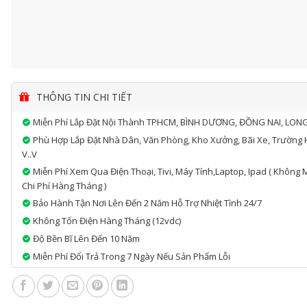
THÔNG TIN CHI TIẾT
Miễn Phí Lắp Đặt Nội Thành TPHCM, BÌNH DƯƠNG, ĐỒNG NAI, LON
Phù Hợp Lắp Đặt Nhà Dân, Văn Phòng, Kho Xưởng, Bãi Xe, Trường 
V..v
Miễn Phí Xem Qua Điện Thoại, Tivi, Máy Tính,laptop, Ipad ( Không 
Chi Phí Hàng Tháng )
Bảo Hành Tận Nơi Lên Đến 2 Năm Hỗ Trợ Nhiệt Tình 24/7
Không Tốn Điện Hàng Tháng (12vdc)
Độ Bền Bĩ Lên Đến 10 Năm
Miễn Phí Đổi Trả Trong 7 Ngày Nếu Sản Phẩm Lỗi