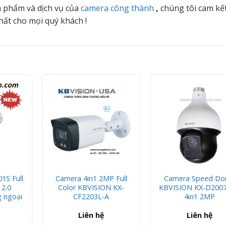
 phẩm và dịch vụ của
camera công thành
,
chúng tôi cam kế
hất cho mọi quý khách !
1S Full
Camera 4in1 2MP Full
Camera Speed D
 2.0
Color KBVISION KX-
KBVISION KX-D200
 ngoại
CF2203L-A
4in1 2MP
Liên hệ
Liên hệ