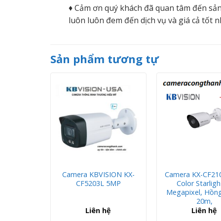
♦ Cảm ơn quý khách đã quan tâm đến sản
luôn luôn đem đến dịch vụ và giá cả tốt n
Sản phẩm tương tự
203L Full
Camera KBVISION KX-
Camera KX-CF210
egapixel,
CF5203L 5MP
Color Starligh
 40m )
Megapixel, Hồng
20m,
hệ
Liên hệ
Liên hệ