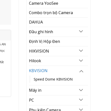
Camera YooSee
Combo trọn bộ Camera
DAHUA
Đầu ghi hình
Định Vị Hộp Đen
G AN
HIKVISION
Học
Hilook
Mất
KBVISION
Speed Dome KBVISION
Máy in
PC
Phụ kiện Camera