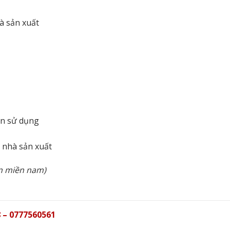
à sản xuất
ẫn sử dụng
n nhà sản xuất
àn miền nam)
 – 0777560561