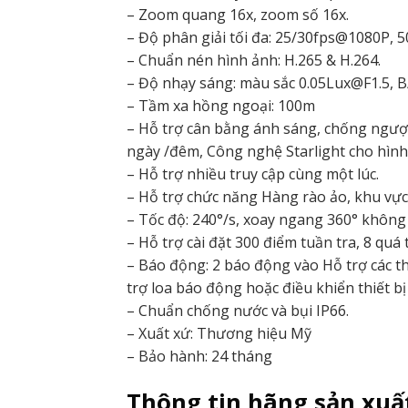
– Zoom quang 16x, zoom số 16x.
– Độ phân giải tối đa: 25/30fps@1080P, 
– Chuẩn nén hình ảnh: H.265 & H.264.
– Độ nhạy sáng: màu sắc 0.05Lux@F1.5, 
– Tầm xa hồng ngoại: 100m
– Hỗ trợ cân bằng ánh sáng, chống ngược
ngày /đêm, Công nghệ Starlight cho hình
– Hỗ trợ nhiều truy cập cùng một lúc.
– Hỗ trợ chức năng Hàng rào ảo, khu vực c
– Tốc độ: 240°/s, xoay ngang 360° không
– Hỗ trợ cài đặt 300 điểm tuần tra, 8 qu
– Báo động: 2 báo động vào Hỗ trợ các th
trợ loa báo động hoặc điều khiển thiết bị
– Chuẩn chống nước và bụi IP66.
– Xuất xứ: Thương hiệu Mỹ
– Bảo hành: 24 tháng
Thông tin hãng sản xuấ