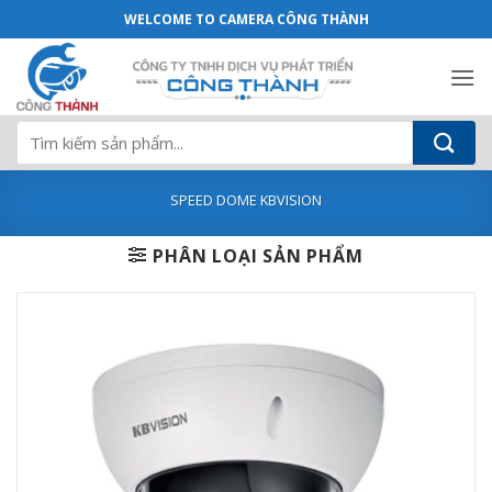
Camera IP Speed Dome KBVISION KX-C20
Bỏ
WELCOME TO CAMERA CÔNG THÀNH
qua
nội
dung
Tìm
kiếm:
SPEED DOME KBVISION
PHÂN LOẠI SẢN PHẨM