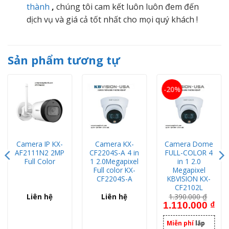
thành
,
chúng tôi cam kết luôn luôn đem đến
dịch vụ và giá cả tốt nhất cho mọi quý khách !
Sản phẩm tương tự
-20%
Camera IP KX-
Camera KX-
Camera Dome
AF2111N2 2MP
CF2204S-A 4 in
FULL-COLOR 4
Full Color
1 2.0Megapixel
in 1 2.0
Full color KX-
Megapixel
CF2204S-A
KBVISION KX-
CF2102L
Liên hệ
Liên hệ
1.390.000
₫
Giá gốc là: 1.390.0
Giá 
1.110.000
₫
Miễn phí
lắp