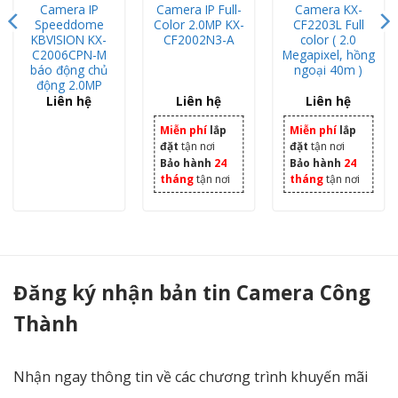
Camera IP
Camera IP Full-
Camera KX-
Speeddome
Color 2.0MP KX-
CF2203L Full
KBVISION KX-
CF2002N3-A
color ( 2.0
C2006CPN-M
Megapixel, hồng
báo động chủ
ngoại 40m )
động 2.0MP
Liên hệ
Liên hệ
Liên hệ
Miễn phí
lắp
Miễn phí
lắp
đặt
tận nơi
đặt
tận nơi
Bảo hành
24
Bảo hành
24
tháng
tận nơi
tháng
tận nơi
Camera quan sát IP KBVISION KX-D2008PN 2.0 Megapixel Chính Hẵng - Camera Công Thành
Đăng ký nhận bản tin Camera Công
Thành
Nhận ngay thông tin về các chương trình khuyến mãi