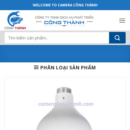
Camera quan sát IP KBVISION KX-D2008
Bỏ
WELCOME TO CAMERA CÔNG THÀNH
qua
nội
dung
Tìm
kiếm:
PHÂN LOẠI SẢN PHẨM