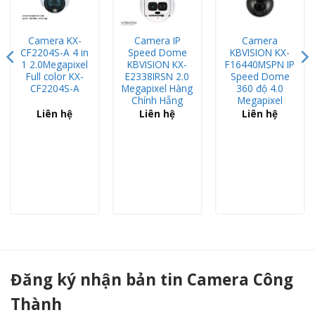
Camera KX-
Camera IP
Camera
CF2204S-A 4 in
Speed Dome
KBVISION KX-
1 2.0Megapixel
KBVISION KX-
F16440MSPN IP
Full color KX-
E2338IRSN 2.0
Speed Dome
CF2204S-A
Megapixel Hàng
360 độ 4.0
Chính Hẵng
Megapixel
Liên hệ
Liên hệ
Liên hệ
Camera IP KX-AF2111N2 2MP Full Color - Camera Công Thành
Đăng ký nhận bản tin Camera Công
Thành