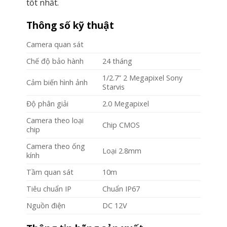
tốt nhất.
Thông số kỹ thuật
Camera quan sát
Chế độ bảo hành
24 tháng
1/2.7” 2 Megapixel Sony
Cảm biến hình ảnh
Starvis
Độ phân giải
2.0 Megapixel
Camera theo loại
Chip CMOS
chip
Camera theo ống
Loại 2.8mm
kính
Tầm quan sát
10m
Tiêu chuẩn IP
Chuẩn IP67
Nguồn điện
DC 12V