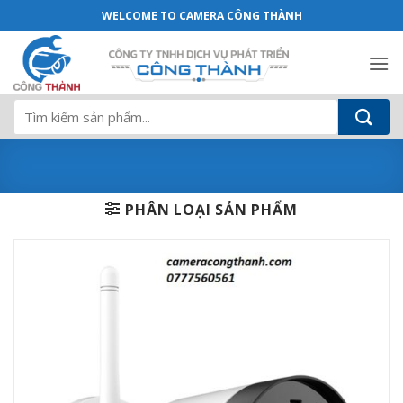
Camera IP KX-AF2111N2 2MP Full Color
Bỏ
WELCOME TO CAMERA CÔNG THÀNH
qua
nội
dung
Tìm
kiếm:
PHÂN LOẠI SẢN PHẨM