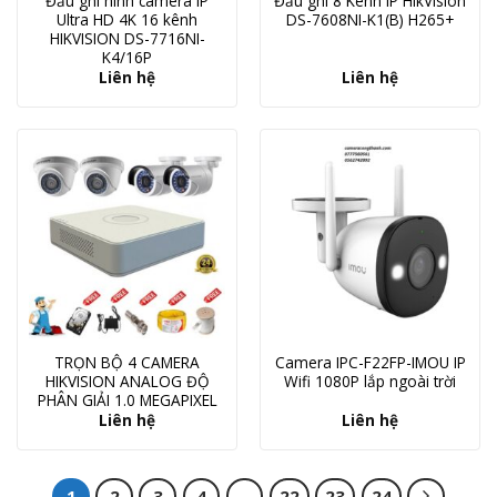
Đầu ghi hình camera IP
Đầu ghi 8 Kênh IP HikVision
Ultra HD 4K 16 kênh
DS-7608NI-K1(B) H265+
HIKVISION DS-7716NI-
K4/16P
Liên hệ
Liên hệ
TRỌN BỘ 4 CAMERA
Camera IPC-F22FP-IMOU IP
HIKVISION ANALOG ĐỘ
Wifi 1080P lắp ngoài trời
PHÂN GIẢI 1.0 MEGAPIXEL
Liên hệ
Liên hệ
1
2
3
4
…
22
23
24