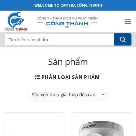
Sản phẩm - Camera Công Thành
Bỏ
WELCOME TO CAMERA CÔNG THÀNH
qua
nội
dung
Tìm
kiếm:
Sản phẩm
PHÂN LOẠI SẢN PHẨM