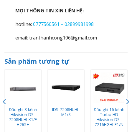
MỌI THÔNG TIN XIN LIÊN HỆ:
hotline:
0777560561 – 02899981998
email: tranthanhcong106@gmail.com
Sản phẩm tương tự
Đầu ghi 8 kênh
IDS-7208HUHI-
Đầu ghi 16 kênh
Hikvision DS-
M1/S
Turbo HD
7208HUHI-K1/E
Hikvision DS-
H265+
7216HGHI-F1/N