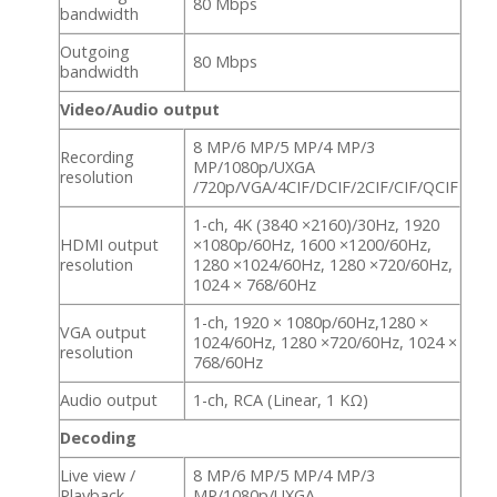
80 Mbps
bandwidth
Outgoing
80 Mbps
bandwidth
Video/Audio output
8 MP/6 MP/5 MP/4 MP/3
Recording
MP/1080p/UXGA
resolution
/720p/VGA/4CIF/DCIF/2CIF/CIF/QCIF
1-ch, 4K (3840 ×2160)/30Hz, 1920
HDMI output
×1080p/60Hz, 1600 ×1200/60Hz,
resolution
1280 ×1024/60Hz, 1280 ×720/60Hz,
1024 × 768/60Hz
1-ch, 1920 × 1080p/60Hz,1280 ×
VGA output
1024/60Hz, 1280 ×720/60Hz, 1024 ×
resolution
768/60Hz
Audio output
1-ch, RCA (Linear, 1 KΩ)
Decoding
Live view /
8 MP/6 MP/5 MP/4 MP/3
Playback
MP/1080p/UXGA