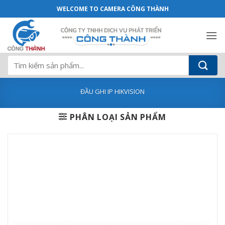
Đầu ghi hình camera IP 8 kênh HIKVISI
Bỏ
WELCOME TO CAMERA CÔNG THÀNH
qua
nội
dung
Tìm
kiếm:
ĐẦU GHI IP HIKVISION
PHÂN LOẠI SẢN PHẨM