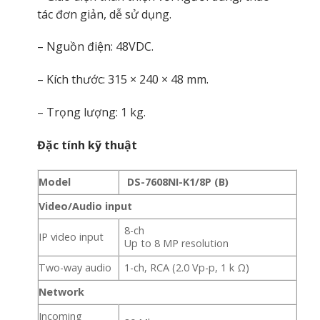
tác đơn giản, dễ sử dụng.
– Nguồn điện: 48VDC.
– Kích thước: 315 × 240 × 48 mm.
– Trọng lượng: 1 kg.
Đặc tính kỹ thuật
Model
DS-7608NI-K1/8P (B)
Video/Audio input
8-ch
IP video input
Up to 8 MP resolution
Two-way audio
1-ch, RCA (2.0 Vp-p, 1 k Ω)
Network
Incoming