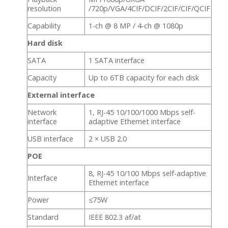
resolution
/720p/VGA/4CIF/DCIF/2CIF/CIF/QCIF
Capability
1-ch @ 8 MP / 4-ch @ 1080p
Hard disk
SATA
1 SATA interface
Capacity
Up to 6TB capacity for each disk
External interface
Network
1, RJ-45 10/100/1000 Mbps self-
interface
adaptive Ethernet interface
USB interface
2 × USB 2.0
POE
8, RJ-45 10/100 Mbps self-adaptive
Interface
Ethernet interface
Power
≤75W
Standard
IEEE 802.3 af/at