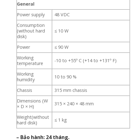
General
Power supply
48 VDC
Consumption
(without hard
≤ 10 W
disk)
Power
≤ 90 W
Working
-10 to +55º C (+14 to +131º F)
temperature
Working
10 to 90 %
humidity
Chassis
315 mm chassis
Dimensions (W
315 × 240 × 48 mm
× D × H)
Weight(without
≤ 1 kg
hard disk)
– Bảo hành: 24 tháng.